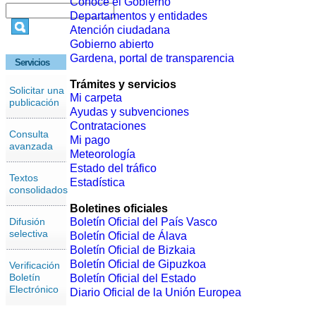
Conoce el Gobierno
Departamentos y entidades
Atención ciudadana
Gobierno abierto
Gardena, portal de transparencia
Servicios
Trámites y servicios
Solicitar una
Mi carpeta
publicación
Ayudas y subvenciones
Contrataciones
Consulta
Mi pago
avanzada
Meteorología
Estado del tráfico
Textos
Estadística
consolidados
Boletines oficiales
Difusión
Boletín Oficial del País Vasco
selectiva
Boletín Oficial de Álava
Boletín Oficial de Bizkaia
Boletín Oficial de Gipuzkoa
Verificación
Boletín
Boletín Oficial del Estado
Electrónico
Diario Oficial de la Unión Europea