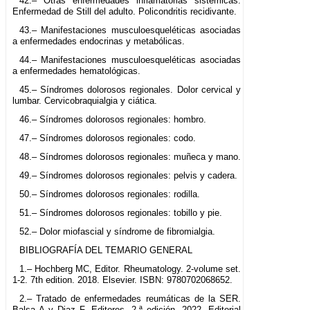
42.– Otras enfermedades inflamatorias sistémicas.
Enfermedad de Still del adulto. Policondritis recidivante.
43.– Manifestaciones musculoesqueléticas asociadas
a enfermedades endocrinas y metabólicas.
44.– Manifestaciones musculoesqueléticas asociadas
a enfermedades hematológicas.
45.– Síndromes dolorosos regionales. Dolor cervical y
lumbar. Cervicobraquialgia y ciática.
46.– Síndromes dolorosos regionales: hombro.
47.– Síndromes dolorosos regionales: codo.
48.– Síndromes dolorosos regionales: muñeca y mano.
49.– Síndromes dolorosos regionales: pelvis y cadera.
50.– Síndromes dolorosos regionales: rodilla.
51.– Síndromes dolorosos regionales: tobillo y pie.
52.– Dolor miofascial y síndrome de fibromialgia.
BIBLIOGRAFÍA DEL TEMARIO GENERAL
1.– Hochberg MC, Editor. Rheumatology. 2-volume set.
1-2. 7th edition. 2018. Elsevier. ISBN: 9780702068652.
2.– Tratado de enfermedades reumáticas de la SER.
Balsa A y Diaz F, Editores. 2.ª edición, 2022. Editorial