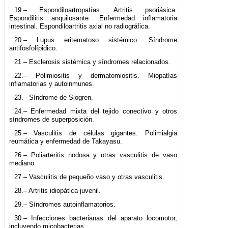
19.– Espondiloartropatías. Artritis psoriásica.
Espondilitis anquilosante. Enfermedad inflamatoria
intestinal. Espondiloartritis axial no radiográfica.
20.– Lupus eritematoso sistémico. Síndrome
antifosfolípidico.
21.– Esclerosis sistémica y síndromes relacionados.
22.– Polimiositis y dermatomiositis. Miopatías
inflamatorias y autoinmunes.
23.– Síndrome de Sjogren.
24.– Enfermedad mixta del tejido conectivo y otros
síndromes de superposición.
25.– Vasculitis de células gigantes. Polimialgia
reumática y enfermedad de Takayasu.
26.– Poliarteritis nodosa y otras vasculitis de vaso
mediano.
27.– Vasculitis de pequeño vaso y otras vasculitis.
28.– Artritis idiopática juvenil.
29.– Síndromes autoinflamatorios.
30.– Infecciones bacterianas del aparato locomotor,
incluyendo micobacterias.