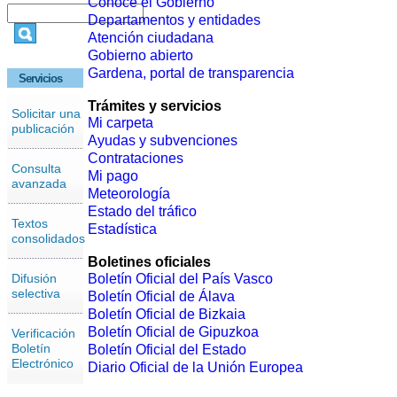
Conoce el Gobierno
Departamentos y entidades
Atención ciudadana
Gobierno abierto
Gardena, portal de transparencia
Servicios
Trámites y servicios
Solicitar una
Mi carpeta
publicación
Ayudas y subvenciones
Contrataciones
Consulta
Mi pago
avanzada
Meteorología
Estado del tráfico
Textos
Estadística
consolidados
Boletines oficiales
Difusión
Boletín Oficial del País Vasco
selectiva
Boletín Oficial de Álava
Boletín Oficial de Bizkaia
Boletín Oficial de Gipuzkoa
Verificación
Boletín
Boletín Oficial del Estado
Electrónico
Diario Oficial de la Unión Europea