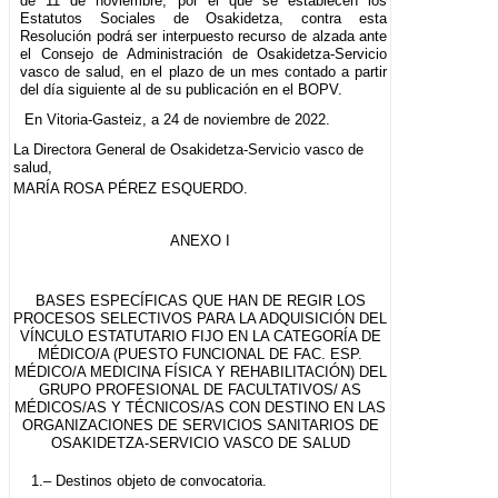
de 11 de noviembre, por el que se establecen los
Estatutos Sociales de Osakidetza, contra esta
Resolución podrá ser interpuesto recurso de alzada ante
el Consejo de Administración de Osakidetza-Servicio
vasco de salud, en el plazo de un mes contado a partir
del día siguiente al de su publicación en el BOPV.
En Vitoria-Gasteiz, a 24 de noviembre de 2022.
La Directora General de Osakidetza-Servicio vasco de
salud,
MARÍA ROSA PÉREZ ESQUERDO.
ANEXO I
BASES ESPECÍFICAS QUE HAN DE REGIR LOS
PROCESOS SELECTIVOS PARA LA ADQUISICIÓN DEL
VÍNCULO ESTATUTARIO FIJO EN LA CATEGORÍA DE
MÉDICO/A (PUESTO FUNCIONAL DE FAC. ESP.
MÉDICO/A MEDICINA FÍSICA Y REHABILITACIÓN) DEL
GRUPO PROFESIONAL DE FACULTATIVOS/ AS
MÉDICOS/AS Y TÉCNICOS/AS CON DESTINO EN LAS
ORGANIZACIONES DE SERVICIOS SANITARIOS DE
OSAKIDETZA-SERVICIO VASCO DE SALUD
1.– Destinos objeto de convocatoria.