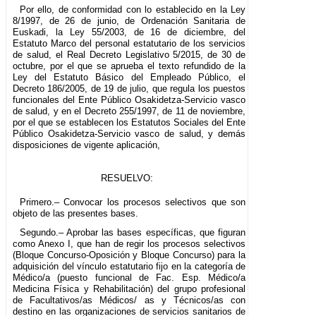
Por ello, de conformidad con lo establecido en la Ley
8/1997, de 26 de junio, de Ordenación Sanitaria de
Euskadi, la Ley 55/2003, de 16 de diciembre, del
Estatuto Marco del personal estatutario de los servicios
de salud, el Real Decreto Legislativo 5/2015, de 30 de
octubre, por el que se aprueba el texto refundido de la
Ley del Estatuto Básico del Empleado Público, el
Decreto 186/2005, de 19 de julio, que regula los puestos
funcionales del Ente Público Osakidetza-Servicio vasco
de salud, y en el Decreto 255/1997, de 11 de noviembre,
por el que se establecen los Estatutos Sociales del Ente
Público Osakidetza-Servicio vasco de salud, y demás
disposiciones de vigente aplicación,
RESUELVO:
Primero.– Convocar los procesos selectivos que son
objeto de las presentes bases.
Segundo.– Aprobar las bases específicas, que figuran
como Anexo I, que han de regir los procesos selectivos
(Bloque Concurso-Oposición y Bloque Concurso) para la
adquisición del vínculo estatutario fijo en la categoría de
Médico/a (puesto funcional de Fac. Esp. Médico/a
Medicina Física y Rehabilitación) del grupo profesional
de Facultativos/as Médicos/ as y Técnicos/as con
destino en las organizaciones de servicios sanitarios de