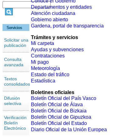
Conoce el Gobierno
Departamentos y entidades
Atención ciudadana
Gobierno abierto
Gardena, portal de transparencia
Servicios
Trámites y servicios
Solicitar una
Mi carpeta
publicación
Ayudas y subvenciones
Contrataciones
Consulta
Mi pago
avanzada
Meteorología
Estado del tráfico
Textos
Estadística
consolidados
Boletines oficiales
Difusión
Boletín Oficial del País Vasco
selectiva
Boletín Oficial de Álava
Boletín Oficial de Bizkaia
Boletín Oficial de Gipuzkoa
Verificación
Boletín
Boletín Oficial del Estado
Electrónico
Diario Oficial de la Unión Europea