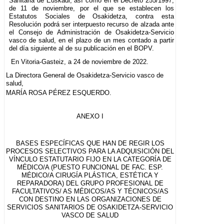
Sanitaria de Euskadi, así como en el Decreto 255/1997,
de 11 de noviembre, por el que se establecen los
Estatutos Sociales de Osakidetza, contra esta
Resolución podrá ser interpuesto recurso de alzada ante
el Consejo de Administración de Osakidetza-Servicio
vasco de salud, en el plazo de un mes contado a partir
del día siguiente al de su publicación en el BOPV.
En Vitoria-Gasteiz, a 24 de noviembre de 2022.
La Directora General de Osakidetza-Servicio vasco de
salud,
MARÍA ROSA PÉREZ ESQUERDO.
ANEXO I
BASES ESPECÍFICAS QUE HAN DE REGIR LOS
PROCESOS SELECTIVOS PARA LA ADQUISICIÓN DEL
VÍNCULO ESTATUTARIO FIJO EN LA CATEGORÍA DE
MÉDICO/A (PUESTO FUNCIONAL DE FAC. ESP.
MÉDICO/A CIRUGÍA PLÁSTICA, ESTÉTICA Y
REPARADORA) DEL GRUPO PROFESIONAL DE
FACULTATIVOS/ AS MÉDICOS/AS Y TÉCNICOS/AS
CON DESTINO EN LAS ORGANIZACIONES DE
SERVICIOS SANITARIOS DE OSAKIDETZA-SERVICIO
VASCO DE SALUD