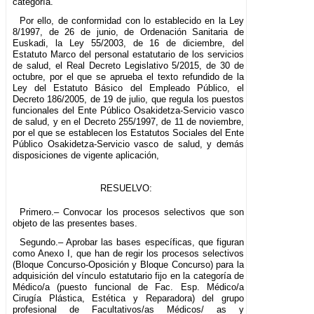
categoría.
Por ello, de conformidad con lo establecido en la Ley
8/1997, de 26 de junio, de Ordenación Sanitaria de
Euskadi, la Ley 55/2003, de 16 de diciembre, del
Estatuto Marco del personal estatutario de los servicios
de salud, el Real Decreto Legislativo 5/2015, de 30 de
octubre, por el que se aprueba el texto refundido de la
Ley del Estatuto Básico del Empleado Público, el
Decreto 186/2005, de 19 de julio, que regula los puestos
funcionales del Ente Público Osakidetza-Servicio vasco
de salud, y en el Decreto 255/1997, de 11 de noviembre,
por el que se establecen los Estatutos Sociales del Ente
Público Osakidetza-Servicio vasco de salud, y demás
disposiciones de vigente aplicación,
RESUELVO:
Primero.– Convocar los procesos selectivos que son
objeto de las presentes bases.
Segundo.– Aprobar las bases específicas, que figuran
como Anexo I, que han de regir los procesos selectivos
(Bloque Concurso-Oposición y Bloque Concurso) para la
adquisición del vínculo estatutario fijo en la categoría de
Médico/a (puesto funcional de Fac. Esp. Médico/a
Cirugía Plástica, Estética y Reparadora) del grupo
profesional de Facultativos/as Médicos/ as y