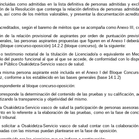
ncluidas como admitidas en la lista definitiva de personas admitidas y excl
ión de la Resolución que contenga la relación definitiva de personas admitida
ia, así como de los méritos valorables, y presentar la documentación acredit
acreditados, según el baremo de méritos que se acompaña como Anexo III, con
ión de la relación provisional de aspirantes por orden de puntuación previ
erales, las personas aspirantes propuestas que figuren en el Anexo I debe
 (bloque concurso-oposición) 14.2.2 (bloque concurso), de la siguiente:
 testimonio notarial de la titulación de Licenciado/a o equivalente en Me
o del puesto funcional al que al que se accede, de conformidad con lo dispu
te Público Osakidetza-Servicio vasco de salud.
a misma persona aspirante esté incluida en el Anexo I del Bloque Concurs
, conforme a los establecido en las bases generales (base 14.1.2)
espondiente al bloque concurso-oposición:
e corresponde la determinación del contenido de las pruebas y su calificación
tizando la transparencia y objetividad del mismo.
ar a Osakidetza-Servicio vasco de salud la participación de personas asesora
nto en lo referente a la elaboración de las pruebas, como en la fase de concu
 tribunal.
n solicitar a Osakidetza-Servicio vasco de salud contar con la colaboració
nadas con las mismas puedan plantearse en la fase de oposición.