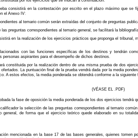
onstituida por los ejercicios que se indican a continuación:
rueba consistirá en la contestación por escrito en el plazo máximo que se f
n el Anexo IV:
pondientes al temario común serán extraídas del conjunto de preguntas publi
 las preguntas correspondientes al temario general, se facilitará la bibliograf
sistirá en la realización de los ejercicios prácticos que proponga el tribunal
elacionados con las funciones específicas de los destinos y tendrán como
as personas aspirantes para el desempeño de dichos destinos.
rá constituida por la realización dentro de una misma prueba de dos ejerci
 ofertados. La puntuación final de la prueba vendrá dada por la media pondera
tico. A estos efectos, la media ponderada se obtendrá conforme a la siguiente 
(VÉASE EL .PDF)
obada la fase de oposición la media ponderada de los dos ejercicios tendrá 
 calificador la selección de las preguntas correspondientes al temario comú
o general, de forma que el ejercicio teórico quede elaborado en su totali
ión mencionada en la base 17 de las bases generales, quienes tomen pos