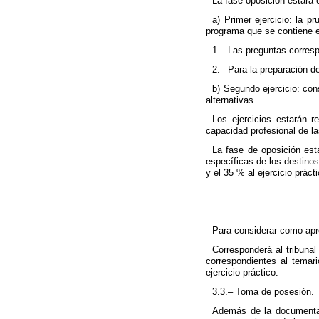
La fase oposición estará c
a) Primer ejercicio: la p
programa que se contiene e
1.– Las preguntas corres
2.– Para la preparación de
b) Segundo ejercicio: con
alternativas.
Los ejercicios estarán r
capacidad profesional de l
La fase de oposición esta
específicas de los destinos
y el 35 % al ejercicio prác
Para considerar como apr
Corresponderá al tribunal
correspondientes al temari
ejercicio práctico.
3.3.– Toma de posesión.
Además de la documentac