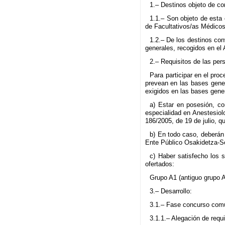
1.– Destinos objeto de co
1.1.– Son objeto de esta 
de Facultativos/as Médicos
1.2.– De los destinos con
generales, recogidos en el 
2.– Requisitos de las per
Para participar en el pro
prevean en las bases gener
exigidos en las bases gener
a) Estar en posesión, co
especialidad en Anestesiol
186/2005, de 19 de julio, q
b) En todo caso, deberán 
Ente Público Osakidetza-Se
c) Haber satisfecho los s
ofertados:
Grupo A1 (antiguo grupo A
3.– Desarrollo:
3.1.– Fase concurso comú
3.1.1.– Alegación de requ