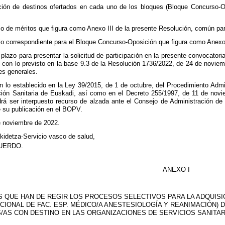
lación de destinos ofertados en cada uno de los bloques (Bloque Concurso
mo de méritos que figura como Anexo III de la presente Resolución, común p
rio correspondiente para el Bloque Concurso-Oposición que figura como Anexo
lazo para presentar la solicitud de participación en la presente convocatori
con lo previsto en la base 9.3 de la Resolución 1736/2022, de 24 de noviemb
es generales.
 lo establecido en la Ley 39/2015, de 1 de octubre, del Procedimiento Admi
ción Sanitaria de Euskadi, así como en el Decreto 255/1997, de 11 de novi
drá ser interpuesto recurso de alzada ante el Consejo de Administración d
de su publicación en el BOPV.
e noviembre de 2022.
kidetza-Servicio vasco de salud,
UERDO.
ANEXO I
 QUE HAN DE REGIR LOS PROCESOS SELECTIVOS PARA LA ADQUISIC
CIONAL DE FAC. ESP. MÉDICO/A ANESTESIOLOGÍA Y REANIMACIÓN) 
/AS CON DESTINO EN LAS ORGANIZACIONES DE SERVICIOS SANITA