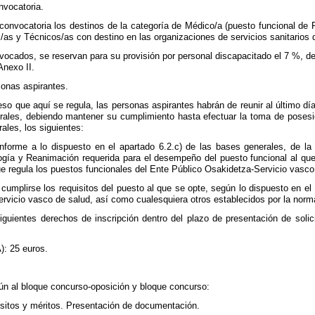
nvocatoria.
convocatoria los destinos de la categoría de Médico/a (puesto funcional de
/as y Técnicos/as con destino en las organizaciones de servicios sanitarios 
vocados, se reservan para su provisión por personal discapacitado el 7 %, de
Anexo II.
sonas aspirantes.
ceso que aquí se regula, las personas aspirantes habrán de reunir al último d
ales, debiendo mantener su cumplimiento hasta efectuar la toma de posesió
ales, los siguientes:
nforme a lo dispuesto en el apartado 6.2.c) de las bases generales, de la 
ogía y Reanimación requerida para el desempeño del puesto funcional al qu
ue regula los puestos funcionales del Ente Público Osakidetza-Servicio vasco
cumplirse los requisitos del puesto al que se opte, según lo dispuesto en el 
rvicio vasco de salud, así como cualesquiera otros establecidos por la norma
iguientes derechos de inscripción dentro del plazo de presentación de solic
): 25 euros.
n al bloque concurso-oposición y bloque concurso:
isitos y méritos. Presentación de documentación.