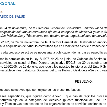
ERSONAL
os
VASCO DE SALUD
4 de noviembre, de la Directora General de Osakidetza-Servicio vasco de s
 adquisición del vínculo estatutario fijo en la categoría de Médico/a (puesto
os/as Médicos/as y Técnicos/as con destino en las organizaciones de servici
/2022, de 24 de noviembre, de la Directora General de Osakidetza-Servicio
a la adquisición del vínculo estatutario fijo en Osakidetza-Servicio vasco d
e cada proceso selectivo es necesaria la publicación de las bases específicas
con lo establecido en la Ley 8/1997, de 26 de junio, de Ordenación Sanitaria
 servicios de salud, el Real Decreto Legislativo 5/2015, de 30 de octubre, po
to 186/2005, de 19 de julio, que regula los puestos funcionales del Ente Púb
e establecen los Estatutos Sociales del Ente Público Osakidetza-Servicio vas
RESUELVO:
rocesos selectivos que son objeto de las presentes bases.
ases específicas, que figuran como Anexo I, que han de regir los proces
statutario fijo en la categoría de Médico/a (puesto funcional de Fac. E
s y Técnicos/as con destino en las organizaciones de servicios sanitarios de