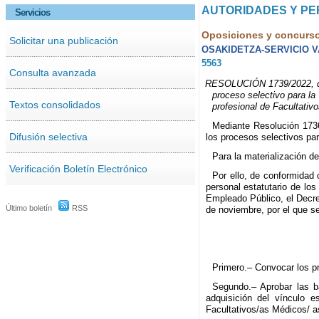
AUTORIDADES Y P
Servicios
Oposiciones y concurs
Solicitar una publicación
OSAKIDETZA-SERVICIO 
5563
Consulta avanzada
RESOLUCIÓN 1739/2022, de 2
proceso selectivo para la
Textos consolidados
profesional de Facultativ
Mediante Resolución 1736
Difusión selectiva
los procesos selectivos par
Para la materialización d
Verificación Boletín Electrónico
Por ello, de conformidad 
personal estatutario de los
Empleado Público, el Decre
Último boletín
RSS
de noviembre, por el que s
Primero.– Convocar los p
Segundo.– Aprobar las b
adquisición del vínculo e
Facultativos/as Médicos/ a