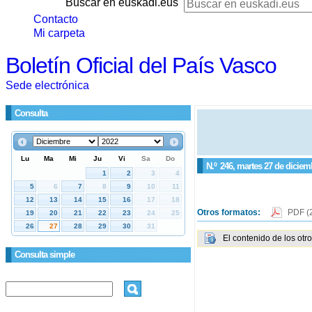
Buscar en euskadi.eus
Contacto
Mi carpeta
Boletín Oficial del País Vasco
Sede electrónica
Consulta
N.º
246
, martes 27 de diciem
Otros formatos:
PDF
(
El contenido de los otr
Consulta simple