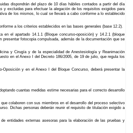
uidas dispondrán del plazo de 10 días hábiles contados a partir del día
s y excluidas para efectuar la alegación de los requisitos exigidos para
ativa de los mismos, lo cual se llevará a cabo conforme a lo establecido
forme a los criterios establecidos en las bases generales (base 12.2).
sta en el apartado 14.1.1 (Bloque concurso-oposición) y 14.2.1 (bloque
rán presentar fotocopia compulsada, además de la documentación que se
dicina y Cirugía y de la especialidad de Anestesiología y Reanimación
esto en el Anexo I del Decreto 186/2005, de 19 de julio, que regula los
o-Oposición y en el Anexo I del Bloque Concurso, deberá presentar la
, adoptando cuantas medidas estime necesarias para el correcto desarrollo
s que colaboren con sus miembros en el desarrollo del proceso selectivo
rso. Dichas personas deberán reunir el requisito de titulación exigido a
n de entidades externas asesoras para la elaboración de las pruebas y