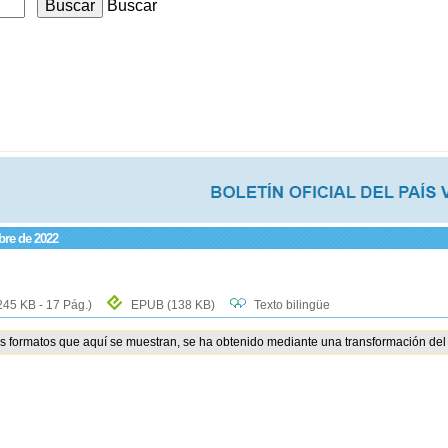
Buscar
bre de 2022
245 KB - 17 Pág.)
EPUB
(138 KB)
Texto bilingüe
os formatos que aquí se muestran, se ha obtenido mediante una transformación del 