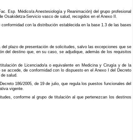
 Fac. Esp. Médico/a Anestesiología y Reanimación) del grupo profesional
de Osakidetza-Servicio vasco de salud, recogidos en el Anexo II.
 conformidad con la distribución establecida en la base 1.3 de las bases
ía del plazo de presentación de solicitudes, salvo las excepciones que se
n del destino que, en su caso, se adjudique, además de los requisitos
titulación de Licenciado/a o equivalente en Medicina y Cirugía y de la
e se accede, de conformidad con lo dispuesto en el Anexo I del Decreto
 de salud.
Decreto 186/2005, de 19 de julio, que regula los puestos funcionales del
tiva vigente.
itudes, conforme al grupo de titulación al que pertenezcan los destinos