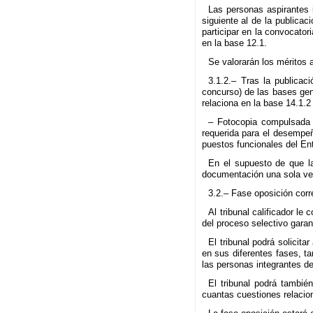
Las personas aspirantes i
siguiente al de la publicac
participar en la convocator
en la base 12.1.
Se valorarán los méritos 
3.1.2.– Tras la publicac
concurso) de las bases gen
relaciona en la base 14.1.2
– Fotocopia compulsada o
requerida para el desempeñ
puestos funcionales del En
En el supuesto de que l
documentación una sola vez
3.2.– Fase oposición corr
Al tribunal calificador l
del proceso selectivo garan
El tribunal podrá solicit
en sus diferentes fases, ta
las personas integrantes del
El tribunal podrá tambié
cuantas cuestiones relacio