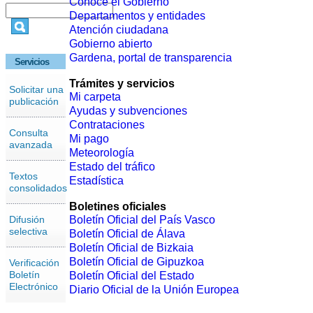
Conoce el Gobierno
Departamentos y entidades
Atención ciudadana
Gobierno abierto
Gardena, portal de transparencia
Servicios
Trámites y servicios
Solicitar una
Mi carpeta
publicación
Ayudas y subvenciones
Contrataciones
Consulta
Mi pago
avanzada
Meteorología
Estado del tráfico
Textos
Estadística
consolidados
Boletines oficiales
Difusión
Boletín Oficial del País Vasco
selectiva
Boletín Oficial de Álava
Boletín Oficial de Bizkaia
Boletín Oficial de Gipuzkoa
Verificación
Boletín
Boletín Oficial del Estado
Electrónico
Diario Oficial de la Unión Europea