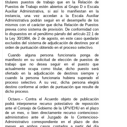
titulares puestos de trabajo que en la Relación de
Puestos de Trabajo estén abiertos al Grupo D o Escala
Auxiliar Administrativa, si así lo manifiestan en la
instancia, una vez accedan a la Escala Auxiliar
Administrativa podrán seguir en el desempeño de los
mismos con el carácter que dicha Relación de Puestos
prevea como sistema de provisión. De conformidad con
lo dispuestos en el penúltimo párrafo del artículo 22.1 de
la Ley 30/1984, de 2 de agosto, en este caso quedarán
excluidos del sistema de adjudicación de destinos por el
orden de puntuación obtenido en el proceso selectivo.
Cuando alguna persona funcionaria ponga de
manifiesto en su solicitud de elección de puestos de
trabajo que no desea seguir en el puesto que
actualmente ocupa como titular, dicho puesto será
ofertado en la adjudicación de destinos siempre y
cuando la persona funcionaria hubiera superado el
proceso selectivo. A su vez, dicha persona elegirá
destino conforme al orden de puntuación que resulte de
dicho proceso.
Octavo.– Contra el Acuerdo objeto de publicación
podrá interponerse recurso potestativo de reposición
ante el Consejo de Gobierno de la UPV/EHU en el plazo
de un mes, o bien directamente recurso contencioso-
administrativo ante el Juzgado de lo Contencioso-
Administrativo correspondiente en el plazo de dos
meses, en ambos casos contados a partir del día