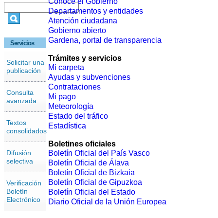
Conoce el Gobierno
Departamentos y entidades
Atención ciudadana
Gobierno abierto
Gardena, portal de transparencia
Servicios
Trámites y servicios
Solicitar una
Mi carpeta
publicación
Ayudas y subvenciones
Contrataciones
Consulta
Mi pago
avanzada
Meteorología
Estado del tráfico
Textos
Estadística
consolidados
Boletines oficiales
Difusión
Boletín Oficial del País Vasco
selectiva
Boletín Oficial de Álava
Boletín Oficial de Bizkaia
Boletín Oficial de Gipuzkoa
Verificación
Boletín
Boletín Oficial del Estado
Electrónico
Diario Oficial de la Unión Europea