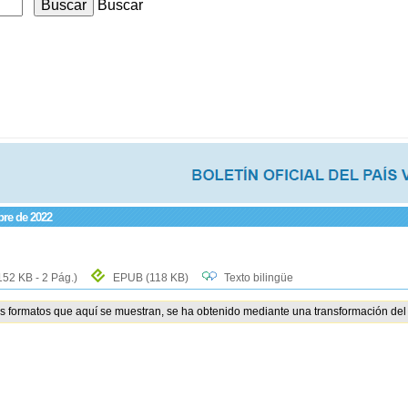
Buscar
bre de 2022
152 KB - 2 Pág.)
EPUB
(118 KB)
Texto bilingüe
os formatos que aquí se muestran, se ha obtenido mediante una transformación del 