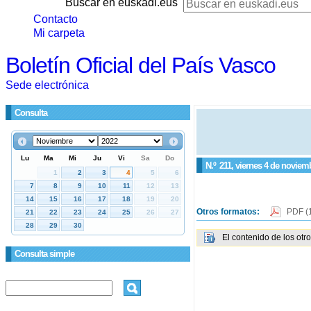
Buscar en euskadi.eus
Contacto
Mi carpeta
Boletín Oficial del País Vasco
Sede electrónica
Consulta
N.º
211
, viernes 4 de noviem
Otros formatos:
PDF
(
El contenido de los otr
Consulta simple