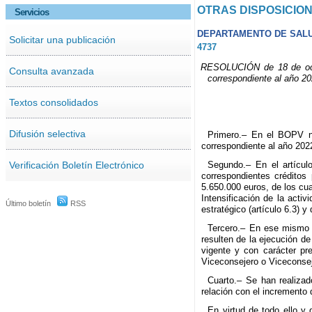
OTRAS DISPOSICIO
Servicios
DEPARTAMENTO DE SAL
Solicitar una publicación
4737
RESOLUCIÓN de 18 de octub
Consulta avanzada
correspondiente al año 20
Textos consolidados
Difusión selectiva
Primero.– En el BOPV nú
correspondiente al año 2022
Verificación Boletín Electrónico
Segundo.– En el artícul
correspondientes crédito
5.650.000 euros, de los cua
Intensificación de la activ
Último boletín
RSS
estratégico (artículo 6.3) 
Tercero.– En ese mismo a
resulten de la ejecución d
vigente y con carácter pre
Viceconsejero o Viceconsej
Cuarto.– Se han realiza
relación con el incremento 
En virtud de todo ello y