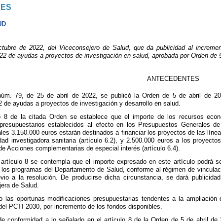
NES
UD
re de 2022, del Viceconsejero de Salud, que da publicidad al increment
22 de ayudas a proyectos de investigación en salud, aprobada por Orden de 5
ANTECEDENTES
m. 79, de 25 de abril de 2022, se publicó la Orden de 5 de abril de 20
 de ayudas a proyectos de investigación y desarrollo en salud.
o 8 de la citada Orden se establece que el importe de los recursos econ
s presupuestarios establecidos al efecto en los Presupuestos Generales 
les 3.150.000 euros estarán destinados a financiar los proyectos de las líneas
idad investigadora sanitaria (artículo 6.2), y 2.500.000 euros a los proyect
y de Acciones complementarias de especial interés (artículo 6.4).
rtículo 8 se contempla que el importe expresado en este artículo podrá se
e los programas del Departamento de Salud, conforme al régimen de vinculació
vio a la resolución. De producirse dicha circunstancia, se dará publicida
era de Salud.
do las oportunas modificaciones presupuestarias tendentes a la ampliació
del PCTI 2030, por incremento de los fondos disponibles.
 de conformidad a lo señalado en el artículo 8 de la Orden de 5 de abril de