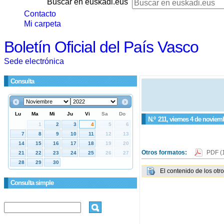
Buscar en euskadi.eus
Contacto
Mi carpeta
Boletín Oficial del País Vasco
Sede electrónica
Consulta
N.º
211
, viernes 4 de noviem
Otros formatos:
PDF
(
El contenido de los otr
Consulta simple