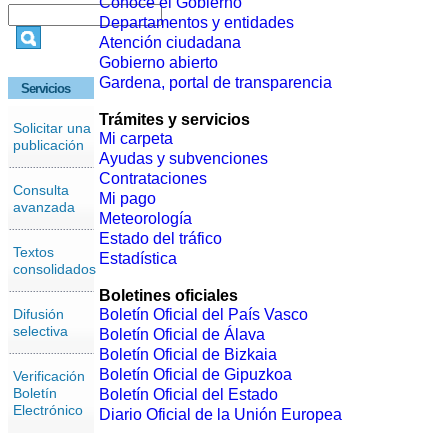
Conoce el Gobierno
Departamentos y entidades
Atención ciudadana
Gobierno abierto
Gardena, portal de transparencia
Servicios
Trámites y servicios
Solicitar una
Mi carpeta
publicación
Ayudas y subvenciones
Contrataciones
Consulta
Mi pago
avanzada
Meteorología
Estado del tráfico
Textos
Estadística
consolidados
Boletines oficiales
Difusión
Boletín Oficial del País Vasco
selectiva
Boletín Oficial de Álava
Boletín Oficial de Bizkaia
Boletín Oficial de Gipuzkoa
Verificación
Boletín
Boletín Oficial del Estado
Electrónico
Diario Oficial de la Unión Europea