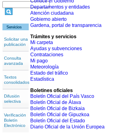
Conoce el Gobierno
Departamentos y entidades
Atención ciudadana
Gobierno abierto
Gardena, portal de transparencia
Servicios
Trámites y servicios
Solicitar una
Mi carpeta
publicación
Ayudas y subvenciones
Contrataciones
Consulta
Mi pago
avanzada
Meteorología
Estado del tráfico
Textos
Estadística
consolidados
Boletines oficiales
Difusión
Boletín Oficial del País Vasco
selectiva
Boletín Oficial de Álava
Boletín Oficial de Bizkaia
Boletín Oficial de Gipuzkoa
Verificación
Boletín
Boletín Oficial del Estado
Electrónico
Diario Oficial de la Unión Europea