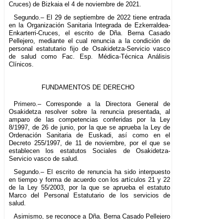
Cruces) de Bizkaia el 4 de noviembre de 2021.
Segundo.– El 29 de septiembre de 2022 tiene entrada
en la Organización Sanitaria Integrada de Ezkerraldea-
Enkarterri-Cruces, el escrito de Dña. Berna Casado
Pellejero, mediante el cual renuncia a la condición de
personal estatutario fijo de Osakidetza-Servicio vasco
de salud como Fac. Esp. Médica-Técnica Análisis
Clínicos.
FUNDAMENTOS DE DERECHO
Primero.– Corresponde a la Directora General de
Osakidetza resolver sobre la renuncia presentada, al
amparo de las competencias conferidas por la Ley
8/1997, de 26 de junio, por la que se aprueba la Ley de
Ordenación Sanitaria de Euskadi, así como en el
Decreto 255/1997, de 11 de noviembre, por el que se
establecen los estatutos Sociales de Osakidetza-
Servicio vasco de salud.
Segundo.– El escrito de renuncia ha sido interpuesto
en tiempo y forma de acuerdo con los artículos 21 y 22
de la Ley 55/2003, por la que se aprueba el estatuto
Marco del Personal Estatutario de los servicios de
salud.
Asimismo, se reconoce a Dña. Berna Casado Pellejero