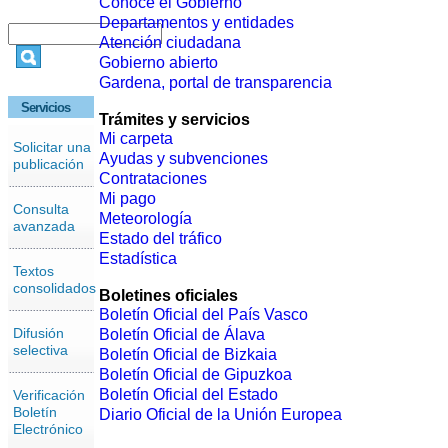
Conoce el Gobierno
Departamentos y entidades
Atención ciudadana
Gobierno abierto
Gardena, portal de transparencia
Servicios
Trámites y servicios
Mi carpeta
Solicitar una
Ayudas y subvenciones
publicación
Contrataciones
Mi pago
Consulta
Meteorología
avanzada
Estado del tráfico
Estadística
Textos
consolidados
Boletines oficiales
Boletín Oficial del País Vasco
Difusión
Boletín Oficial de Álava
selectiva
Boletín Oficial de Bizkaia
Boletín Oficial de Gipuzkoa
Boletín Oficial del Estado
Verificación
Boletín
Diario Oficial de la Unión Europea
Electrónico