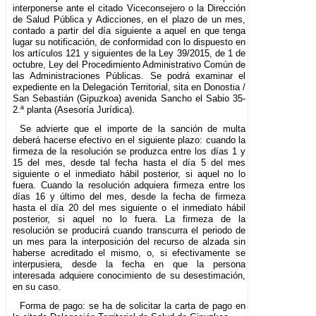
interponerse ante el citado Viceconsejero o la Dirección
de Salud Pública y Adicciones, en el plazo de un mes,
contado a partir del día siguiente a aquel en que tenga
lugar su notificación, de conformidad con lo dispuesto en
los artículos 121 y siguientes de la Ley 39/2015, de 1 de
octubre, Ley del Procedimiento Administrativo Común de
las Administraciones Públicas. Se podrá examinar el
expediente en la Delegación Territorial, sita en Donostia /
San Sebastián (Gipuzkoa) avenida Sancho el Sabio 35-
2.ª planta (Asesoría Jurídica).
Se advierte que el importe de la sanción de multa
deberá hacerse efectivo en el siguiente plazo: cuando la
firmeza de la resolución se produzca entre los días 1 y
15 del mes, desde tal fecha hasta el día 5 del mes
siguiente o el inmediato hábil posterior, si aquel no lo
fuera. Cuando la resolución adquiera firmeza entre los
días 16 y último del mes, desde la fecha de firmeza
hasta el día 20 del mes siguiente o el inmediato hábil
posterior, si aquel no lo fuera. La firmeza de la
resolución se producirá cuando transcurra el periodo de
un mes para la interposición del recurso de alzada sin
haberse acreditado el mismo, o, si efectivamente se
interpusiera, desde la fecha en que la persona
interesada adquiere conocimiento de su desestimación,
en su caso.
Forma de pago: se ha de solicitar la carta de pago en