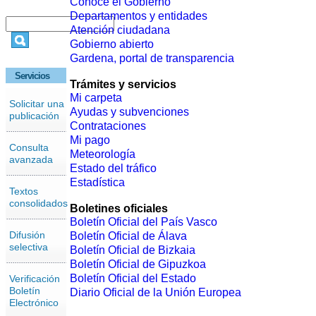
Conoce el Gobierno
Departamentos y entidades
Atención ciudadana
Gobierno abierto
Gardena, portal de transparencia
Servicios
Trámites y servicios
Mi carpeta
Solicitar una
Ayudas y subvenciones
publicación
Contrataciones
Mi pago
Consulta
Meteorología
avanzada
Estado del tráfico
Estadística
Textos
consolidados
Boletines oficiales
Boletín Oficial del País Vasco
Difusión
Boletín Oficial de Álava
selectiva
Boletín Oficial de Bizkaia
Boletín Oficial de Gipuzkoa
Boletín Oficial del Estado
Verificación
Boletín
Diario Oficial de la Unión Europea
Electrónico