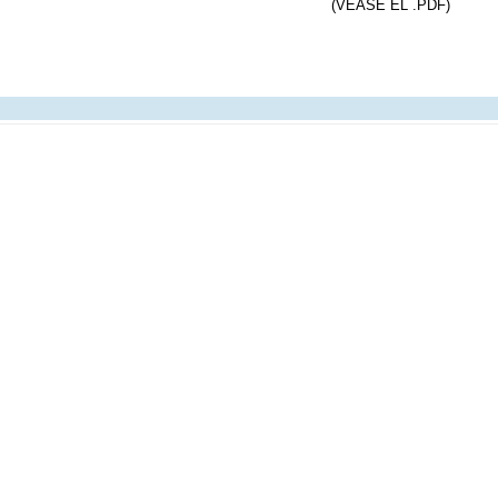
(VÉASE EL .PDF)