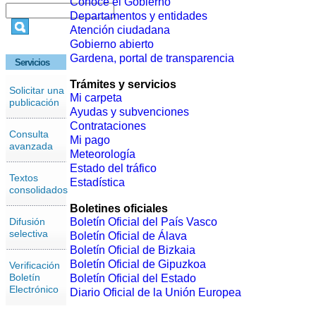
Conoce el Gobierno
Departamentos y entidades
Atención ciudadana
Gobierno abierto
Gardena, portal de transparencia
Servicios
Trámites y servicios
Solicitar una
Mi carpeta
publicación
Ayudas y subvenciones
Contrataciones
Consulta
Mi pago
avanzada
Meteorología
Estado del tráfico
Textos
Estadística
consolidados
Boletines oficiales
Difusión
Boletín Oficial del País Vasco
selectiva
Boletín Oficial de Álava
Boletín Oficial de Bizkaia
Boletín Oficial de Gipuzkoa
Verificación
Boletín
Boletín Oficial del Estado
Electrónico
Diario Oficial de la Unión Europea