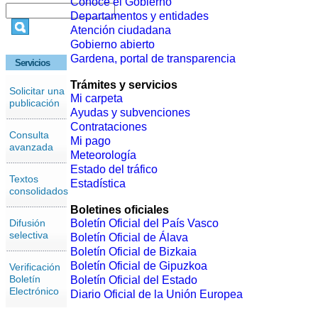
Conoce el Gobierno
Departamentos y entidades
Atención ciudadana
Gobierno abierto
Gardena, portal de transparencia
Servicios
Trámites y servicios
Solicitar una
Mi carpeta
publicación
Ayudas y subvenciones
Contrataciones
Consulta
Mi pago
avanzada
Meteorología
Estado del tráfico
Textos
Estadística
consolidados
Boletines oficiales
Difusión
Boletín Oficial del País Vasco
selectiva
Boletín Oficial de Álava
Boletín Oficial de Bizkaia
Boletín Oficial de Gipuzkoa
Verificación
Boletín
Boletín Oficial del Estado
Electrónico
Diario Oficial de la Unión Europea