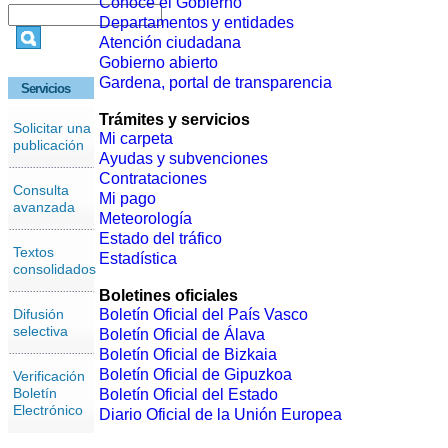
Conoce el Gobierno
Departamentos y entidades
Atención ciudadana
Gobierno abierto
Gardena, portal de transparencia
Servicios
Trámites y servicios
Solicitar una
Mi carpeta
publicación
Ayudas y subvenciones
Contrataciones
Consulta
Mi pago
avanzada
Meteorología
Estado del tráfico
Textos
Estadística
consolidados
Boletines oficiales
Difusión
Boletín Oficial del País Vasco
selectiva
Boletín Oficial de Álava
Boletín Oficial de Bizkaia
Boletín Oficial de Gipuzkoa
Verificación
Boletín
Boletín Oficial del Estado
Electrónico
Diario Oficial de la Unión Europea