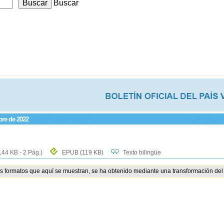
Buscar
bre de 2022
144 KB - 2 Pág.)
EPUB
(119 KB)
Texto bilingüe
os formatos que aquí se muestran, se ha obtenido mediante una transformación del 