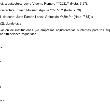
i, arquitectura: Leyre Vicente Romero ***1921** (Nota: 8,37).
uitectura: Itxaso Molinero Aguirre ***7351** (Nota: 7,79).
i, derecho: Juan Ramón Lopez Visitación ***3942** (Nota: 7,81).»
/2), donde dice:
lación de instituciones y/o empresas adjudicatarias suplentes para los sup
as titulaciones requeridas.
ta.
.
.
a.
o.»