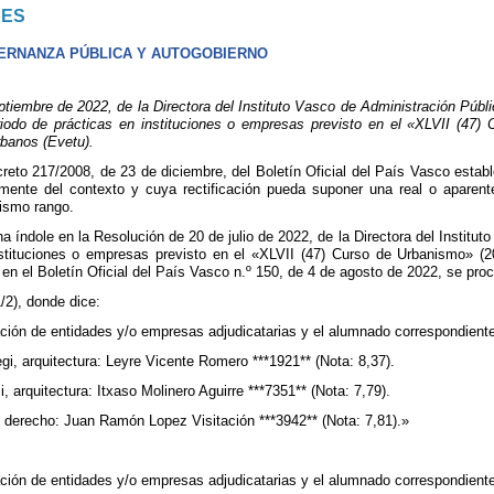
NES
ERNANZA PÚBLICA Y AUTOGOBIERNO
mbre de 2022, de la Directora del Instituto Vasco de Administración Pública
riodo de prácticas en instituciones o empresas previsto en el «XLVII (47
rbanos (Evetu).
ecreto 217/2008, de 23 de diciembre, del Boletín Oficial del País Vasco estab
ente del contexto y cuya rectificación pueda suponer una real o aparent
ismo rango.
a índole en la Resolución de 20 de julio de 2022, de la Directora del Institut
nstituciones o empresas previsto en el «XLVII (47) Curso de Urbanismo» (2
en el Boletín Oficial del País Vasco n.º 150, de 4 de agosto de 2022, se pro
/2), donde dice:
ación de entidades y/o empresas adjudicatarias y el alumnado correspondiente 
i, arquitectura: Leyre Vicente Romero ***1921** (Nota: 8,37).
 arquitectura: Itxaso Molinero Aguirre ***7351** (Nota: 7,79).
 derecho: Juan Ramón Lopez Visitación ***3942** (Nota: 7,81).»
ación de entidades y/o empresas adjudicatarias y el alumnado correspondiente 