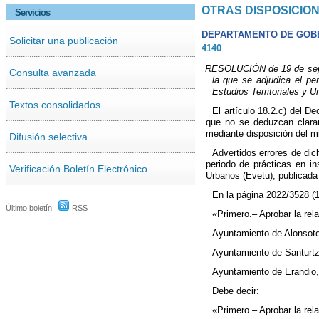
OTRAS DISPOSICIO
Servicios
DEPARTAMENTO DE GOB
Solicitar una publicación
4140
RESOLUCIÓN de 19 de septie
Consulta avanzada
la que se adjudica el pe
Estudios Territoriales y U
Textos consolidados
El artículo 18.2.c) del D
que no se deduzcan claram
mediante disposición del m
Difusión selectiva
Advertidos errores de dich
periodo de prácticas en i
Verificación Boletín Electrónico
Urbanos (Evetu), publicada 
En la página 2022/3528 (1
Último boletín
RSS
«Primero.– Aprobar la rel
Ayuntamiento de Alonsoteg
Ayuntamiento de Santurtzi,
Ayuntamiento de Erandio,
Debe decir:
«Primero.– Aprobar la rel