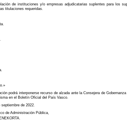
lación de instituciones y/o empresas adjudicatarias suplentes para los sup
as titulaciones requeridas.
ta.
.
.
.
a.
o.»
ción podrá interponerse recurso de alzada ante la Consejera de Gobernanza P
misma en el Boletín Oficial del País Vasco.
e septiembre de 2022.
asco de Administración Pública,
ENEKORTA.