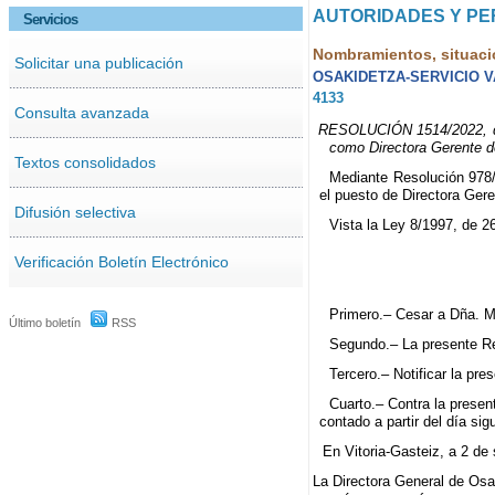
AUTORIDADES Y P
Servicios
Nombramientos, situaci
Solicitar una publicación
OSAKIDETZA-SERVICIO 
4133
Consulta avanzada
RESOLUCIÓN 1514/2022, de 2
como Directora Gerente de
Textos consolidados
Mediante Resolución 978/
el puesto de Directora Ger
Difusión selectiva
Vista la Ley 8/1997, de 2
Verificación Boletín Electrónico
Primero.– Cesar a Dña. Ma
Último boletín
RSS
Segundo.– La presente Res
Tercero.– Notificar la pr
Cuarto.– Contra la presen
contado a partir del día sig
En Vitoria-Gasteiz, a 2 de
La Directora General de Osa