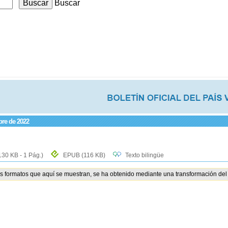
Buscar
bre de 2022
130 KB - 1 Pág.)
EPUB
(116 KB)
Texto bilingüe
os formatos que aquí se muestran, se ha obtenido mediante una transformación del 