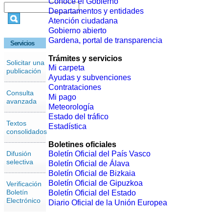
Conoce el Gobierno
Departamentos y entidades
Atención ciudadana
Gobierno abierto
Gardena, portal de transparencia
Servicios
Trámites y servicios
Solicitar una
Mi carpeta
publicación
Ayudas y subvenciones
Contrataciones
Consulta
Mi pago
avanzada
Meteorología
Estado del tráfico
Textos
Estadística
consolidados
Boletines oficiales
Difusión
Boletín Oficial del País Vasco
selectiva
Boletín Oficial de Álava
Boletín Oficial de Bizkaia
Boletín Oficial de Gipuzkoa
Verificación
Boletín
Boletín Oficial del Estado
Electrónico
Diario Oficial de la Unión Europea