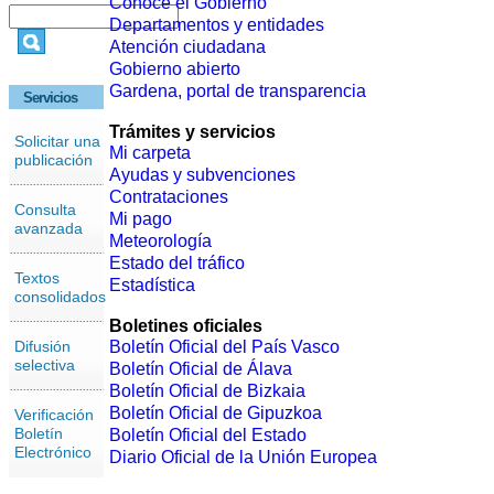
Conoce el Gobierno
Departamentos y entidades
Atención ciudadana
Gobierno abierto
Gardena, portal de transparencia
Servicios
Trámites y servicios
Solicitar una
Mi carpeta
publicación
Ayudas y subvenciones
Contrataciones
Consulta
Mi pago
avanzada
Meteorología
Estado del tráfico
Textos
Estadística
consolidados
Boletines oficiales
Difusión
Boletín Oficial del País Vasco
selectiva
Boletín Oficial de Álava
Boletín Oficial de Bizkaia
Boletín Oficial de Gipuzkoa
Verificación
Boletín
Boletín Oficial del Estado
Electrónico
Diario Oficial de la Unión Europea