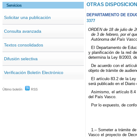
OTRAS DISPOSICIO
Servicios
DEPARTAMENTO DE EDU
Solicitar una publicación
3377
ORDEN de 18 de julio de 20
Consulta avanzada
de 3 de febrero, por el q
Autónoma del País Vasco
Textos consolidados
El Departamento de Educac
y planificación de la red 
determina la Ley 8/2003, d
Difusión selectiva
De acuerdo con el artícul
objeto de trámite de audien
Verificación Boletín Electrónico
El artículo 83.2 de la Le
será publicado en el Diario
Último boletín
RSS
Asimismo, el artículo 8.4 
del País Vasco.
Por lo expuesto, de confo
1.– Someter a trámite de 
Vasco el proyecto de Decre