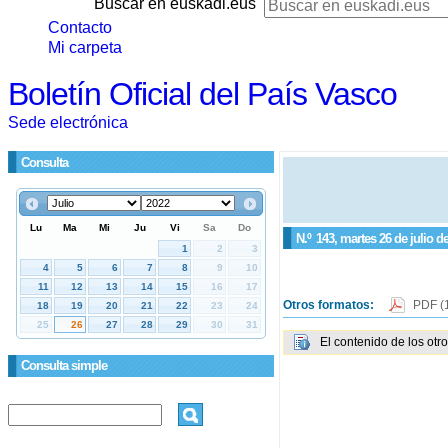
Buscar en euskadi.eus
Contacto
Mi carpeta
Boletín Oficial del País Vasco
Sede electrónica
Consulta
N.º
143
, martes 26 de julio d
Otros formatos:
PDF
(
El contenido de los otr
Consulta simple