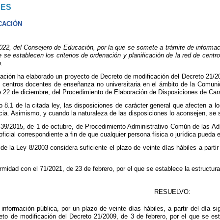
NES
CACIÓN
22, del Consejero de Educación, por la que se somete a trámite de informaci
ue se establecen los criterios de ordenación y planificación de la red de cen
.
ión ha elaborado un proyecto de Decreto de modificación del Decreto 21/2009
de centros docentes de enseñanza no universitaria en el ámbito de la Comu
e 22 de diciembre, del Procedimiento de Elaboración de Disposiciones de Car
o 8.1 de la citada ley, las disposiciones de carácter general que afecten a 
cia. Asimismo, y cuando la naturaleza de las disposiciones lo aconsejen, se 
y 39/2015, de 1 de octubre, de Procedimiento Administrativo Común de las Adm
 oficial correspondiente a fin de que cualquier persona física o jurídica pued
de la Ley 8/2003 considera suficiente el plazo de veinte días hábiles a partir 
rmidad con el 71/2021, de 23 de febrero, por el que se establece la estructu
RESUELVO:
información pública, por un plazo de veinte días hábiles, a partir del día si
to de modificación del Decreto 21/2009, de 3 de febrero, por el que se esta