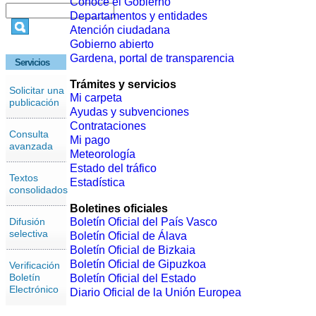
Conoce el Gobierno
Departamentos y entidades
Atención ciudadana
Gobierno abierto
Gardena, portal de transparencia
Servicios
Trámites y servicios
Solicitar una
Mi carpeta
publicación
Ayudas y subvenciones
Contrataciones
Consulta
Mi pago
avanzada
Meteorología
Estado del tráfico
Textos
Estadística
consolidados
Boletines oficiales
Difusión
Boletín Oficial del País Vasco
selectiva
Boletín Oficial de Álava
Boletín Oficial de Bizkaia
Boletín Oficial de Gipuzkoa
Verificación
Boletín
Boletín Oficial del Estado
Electrónico
Diario Oficial de la Unión Europea