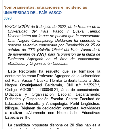
Nombramientos, situaciones e incidencias
UNIVERSIDAD DEL PAÍS VASCO
3370
RESOLUCIÓN de 8 de julio de 2022, de la Rectora de la
Universidad del País Vasco / Euskal Herriko
Unibertsitatea por la que se publica que la concursante
Dña. Nagore Ozerinjauregi Beldarrain ha superado el
proceso selectivo convocado por Resolución de 25 de
octubre de 2021 (Boletín Oficial del País Vasco de 9
de noviembre de 2021), para la provisión de la plaza de
Profesora Agregada en el área de conocimiento
«Didáctica y Organización Escolar».
Este Rectorado ha resuelto que se formalice la
contratación como Profesora Agregada de la Universidad
del País Vasco / Euskal Herriko Unibertsitatea a Dña.
Nagore Ozerinjauregi Beldarrain, DNI n.º ***2592**,
Código: AGC8L1 – D00048-21, área de conocimiento:
Didáctica y Organización Escolar. Departamento:
Didáctica y Organización Escolar. Centro: Facultad de
Educación, Filosofía y Antropología. Perfil Lingüístico:
bilingüe. Régimen de dedicación: completa. Actividades
a realizar: «Alumnado con Necesidades Educativas
Especiales II».
La candidata propuesta dispone de 20 días hábiles a