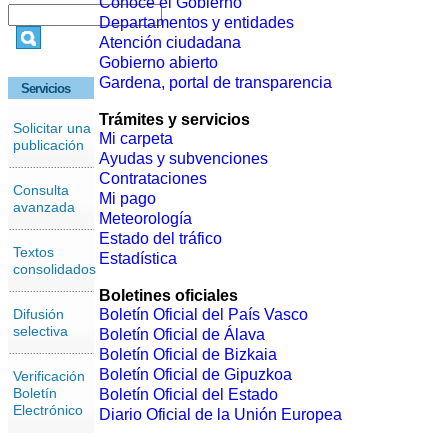
Conoce el Gobierno
Departamentos y entidades
Atención ciudadana
Gobierno abierto
Gardena, portal de transparencia
Servicios
Trámites y servicios
Solicitar una
Mi carpeta
publicación
Ayudas y subvenciones
Contrataciones
Consulta
Mi pago
avanzada
Meteorología
Estado del tráfico
Textos
Estadística
consolidados
Boletines oficiales
Difusión
Boletín Oficial del País Vasco
selectiva
Boletín Oficial de Álava
Boletín Oficial de Bizkaia
Boletín Oficial de Gipuzkoa
Verificación
Boletín
Boletín Oficial del Estado
Electrónico
Diario Oficial de la Unión Europea