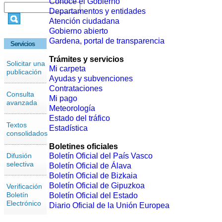
Conoce el Gobierno
Departamentos y entidades
Atención ciudadana
Gobierno abierto
Gardena, portal de transparencia
Servicios
Trámites y servicios
Solicitar una
Mi carpeta
publicación
Ayudas y subvenciones
Contrataciones
Consulta
Mi pago
avanzada
Meteorología
Estado del tráfico
Textos
Estadística
consolidados
Boletines oficiales
Difusión
Boletín Oficial del País Vasco
selectiva
Boletín Oficial de Álava
Boletín Oficial de Bizkaia
Boletín Oficial de Gipuzkoa
Verificación
Boletín
Boletín Oficial del Estado
Electrónico
Diario Oficial de la Unión Europea