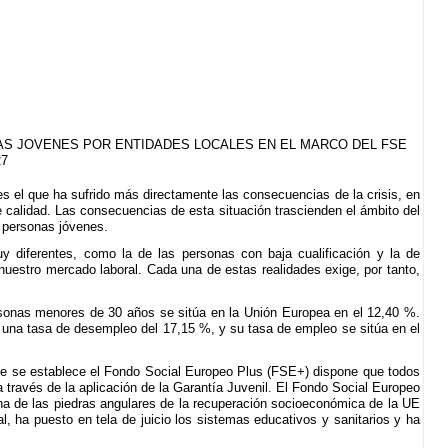
NAS JOVENES POR ENTIDADES LOCALES EN EL MARCO DEL FSE
27
es el que ha sufrido más directamente las consecuencias de la crisis, en
e calidad. Las consecuencias de esta situación trascienden el ámbito del
s personas jóvenes.
 diferentes, como la de las personas con baja cualificación y la de
uestro mercado laboral. Cada una de estas realidades exige, por tanto,
ersonas menores de 30 años se sitúa en la Unión Europea en el 12,40 %.
ene una tasa de desempleo del 17,15 %, y su tasa de empleo se sitúa en el
ue se establece el Fondo Social Europeo Plus (FSE+) dispone que todos
ravés de la aplicación de la Garantía Juvenil. El Fondo Social Europeo
una de las piedras angulares de la recuperación socioeconómica de la UE
l, ha puesto en tela de juicio los sistemas educativos y sanitarios y ha