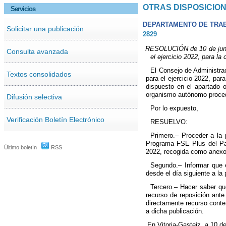
OTRAS DISPOSICIO
Servicios
DEPARTAMENTO DE TRA
Solicitar una publicación
2829
RESOLUCIÓN de 10 de junio 
Consulta avanzada
el ejercicio 2022, para l
El Consejo de Administra
Textos consolidados
para el ejercicio 2022, pa
dispuesto en el apartado 
organismo autónomo proced
Difusión selectiva
Por lo expuesto,
Verificación Boletín Electrónico
RESUELVO:
Primero.– Proceder a la 
Programa FSE Plus del Pa
Último boletín
RSS
2022, recogida como anexo
Segundo.– Informar que 
desde el día siguiente a la
Tercero.– Hacer saber qu
recurso de reposición ante
directamente recurso conte
a dicha publicación.
En Vitoria-Gasteiz, a 10 de