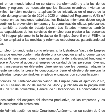
enil en un mundo laboral en constante transformación, y a la luz de los
mbros y regiones, es necesario que los Estados miembros inviertan un
les, también mediante la aplicación de iniciativas en el marco de la
ríodo de programación de 2014 a 2020 en virtud del Reglamento (UE) n.º
ándose en las lecciones extraídas, los Estados miembros deben seguir
vertir en la prevención temprana y la comunicación eficaz, priorizando,
, también a través del trabajo juvenil. Los Estados miembros también
r las capacidades de los servicios de empleo para prestar a las personas
 Al integrar plenamente la Iniciativa de Empleo Juvenil en el FSE+, la
ión se ampliará a las medidas y reformas estructurales, garantizando así
da.
 Empleo; tomando esta como referencia, la Estrategia Vasca de Empleo
a vasca de empleo conformada desde una concepción amplia, comenzando
tras dimensiones, como la generacional, la de la diversidad funcional y
blece el Apoyo al acceso al empleo de calidad de las personas jóvenes,
transversales en diferentes dimensiones que les permitan adquirir la
este sentido, la presente convocatoria tiene el objetivo de mejorar la
pleadas, proporcionándoles empleos encajados con su cualificación.
nciones de Lanbide-Servicio Vasco de Empleo para el ejercicio 2022,
 en su sesión de 22 de marzo de 2022 y publicado en la página web
2003, de 17 de noviembre, General de Subvenciones. La convocatoria se
necesidades del conjunto del sistema productivo, de las empresas y los
e incorporación profesional.
jo de Administración de este Organismo Autónomo, en su sesión de 9 de