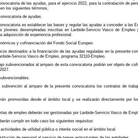
convocatoria de las ayudas, para el ejercicio 2022, para la contratación de 
en los siguientes términos,
 convocatoria de ayudas.
 convocatoria es establecer las bases y regular las ayudas a conceder a las
nas jóvenes desempleadas inscritas en Lanbide-Servicio Vasco de Empleo 
la adquisición de experiencia profesional.
onómicos y cofinanciación del Fondo Social Europeo.
cos destinados a la financiación de las ayudas reguladas en la presente con
anbide-Servicio Vasco de Empleo, programa 32110-Empleo.
bajo subvencionados al amparo de esta convocatoria podrán ser objeto de co
2027.
 subvencionables.
e subvención al amparo de la presente convocatoria los contratos de trab
rán promovidas desde el ámbito local y se realizarán directamente por los
fertas de empleo deberán ser gestionadas por Lanbide-Servicio Vasco de Empl
berán cumplir en todo caso los siguientes requisitos:
actividades de utilidad pública o interés social en el ámbito local.
titución de personal al servicio de tareas estructurales de las entidades.