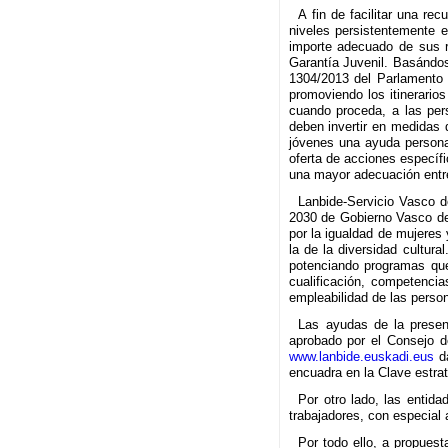
A fin de facilitar una re
niveles persistentemente 
importe adecuado de sus r
Garantía Juvenil. Basándos
1304/2013 del Parlamento 
promoviendo los itinerario
cuando proceda, a las per
deben invertir en medidas 
jóvenes una ayuda personal
oferta de acciones específi
una mayor adecuación entre 
Lanbide-Servicio Vasco 
2030 de Gobierno Vasco de
por la igualdad de mujeres
la de la diversidad cultur
potenciando programas que
cualificación, competencia
empleabilidad de las perso
Las ayudas de la presen
aprobado por el Consejo 
www.lanbide.euskadi.eus
da
encuadra en la Clave estra
Por otro lado, las entid
trabajadores, con especial 
Por todo ello, a propues