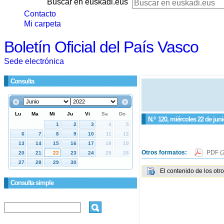
Buscar en euskadi.eus
Contacto
Mi carpeta
Boletín Oficial del País Vasco
Sede electrónica
Consulta
N.º
120
, miércoles 22 de jun
Otros formatos:
PDF
(
El contenido de los otr
Consulta simple