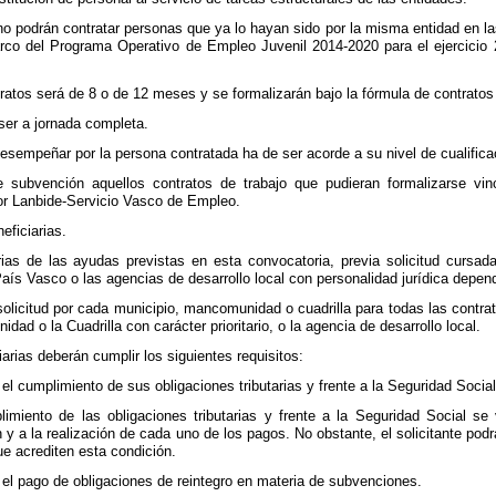
no podrán contratar personas que ya lo hayan sido por la misma entidad en l
rco del Programa Operativo de Empleo Juvenil 2014-2020 para el ejercicio 
ratos será de 8 o de 12 meses y se formalizarán bajo la fórmula de contratos p
ser a jornada completa.
 desempeñar por la persona contratada ha de ser acorde a su nivel de cualifica
 subvención aquellos contratos de trabajo que pudieran formalizarse vi
or Lanbide-Servicio Vasco de Empleo.
eficiarias.
rias de las ayudas previstas en esta convocatoria, previa solicitud cursad
s Vasco o las agencias de desarrollo local con personalidad jurídica depen
olicitud por cada municipio, mancomunidad o cuadrilla para todas las contrata
ad o la Cuadrilla con carácter prioritario, o la agencia de desarrollo local.
arias deberán cumplir los siguientes requisitos:
n el cumplimiento de sus obligaciones tributarias y frente a la Seguridad Social
limiento de las obligaciones tributarias y frente a la Seguridad Social se 
 y a la realización de cada uno de los pagos. No obstante, el solicitante po
ue acrediten esta condición.
en el pago de obligaciones de reintegro en materia de subvenciones.