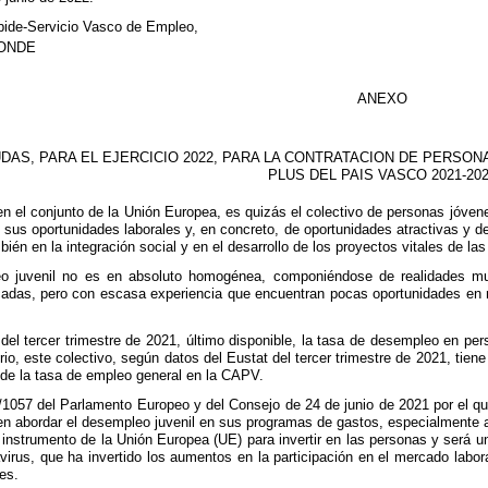
bide-Servicio Vasco de Empleo,
CONDE
ANEXO
DAS, PARA EL EJERCICIO 2022, PARA LA CONTRATACION DE PERSO
PLUS DEL PAIS VASCO 2021-20
en el conjunto de la Unión Europea, es quizás el colectivo de personas jóven
 sus oportunidades laborales y, en concreto, de oportunidades atractivas y d
ién en la integración social y en el desarrollo de los proyectos vitales de la
eo juvenil no es en absoluto homogénea, componiéndose de realidades muy
cadas, pero con escasa experiencia que encuentran pocas oportunidades en n
del tercer trimestre de 2021, último disponible, la tasa de desempleo en p
orio, este colectivo, según datos del Eustat del tercer trimestre de 2021, ti
 de la tasa de empleo general en la CAPV.
1057 del Parlamento Europeo y del Consejo de 24 de junio de 2021 por el q
 abordar el desempleo juvenil en sus programas de gastos, especialmente a t
l instrumento de la Unión Europea (UE) para invertir en las personas y será 
irus, que ha invertido los aumentos en la participación en el mercado labora
es.