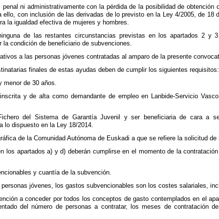
 penal ni administrativamente con la pérdida de la posibilidad de obtención 
ra ello, con inclusión de las derivadas de lo previsto en la Ley 4/2005, de 1
ra la igualdad efectiva de mujeres y hombres.
ninguna de las restantes circunstancias previstas en los apartados 2 y 
 la condición de beneficiario de subvenciones.
elativos a las personas jóvenes contratadas al amparo de la presente convocat
inatarias finales de estas ayudas deben de cumplir los siguientes requisitos
y menor de 30 años.
inscrita y de alta como demandante de empleo en Lanbide-Servicio Vasco
 Fichero del Sistema de Garantía Juvenil y ser beneficiaria de cara a 
 lo dispuesto en la Ley 18/2014.
gráfica de la Comunidad Autónoma de Euskadi a que se refiere la solicitud de
en los apartados a) y d) deberán cumplirse en el momento de la contratación y 
encionables y cuantía de la subvención.
e personas jóvenes, los gastos subvencionables son los costes salariales, inc
ención a conceder por todos los conceptos de gasto contemplados en el apart
entado del número de personas a contratar, los meses de contratación de