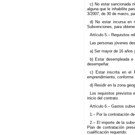
c) No estar sancionada ni
alguna que le inhabilite pa
3/2007, de 30 de marzo, pa
d) No estar incursa en 
Subvenciones, para obtener
Artículo 5.– Requisitos r
Las personas jóvenes dest
a) Ser mayor de 16 años 
b) Estar desempleada e 
desempeñar.
c) Estar inscrita en el
emprendimiento, conforme a
d) Residir en la zona geo
Los requisitos previstos 
inicio del contrato.
Artículo 6.– Gastos subv
1.– Por la contratación d
2.– El importe de la subv
Plan de contratación pres
cualificación requerido: