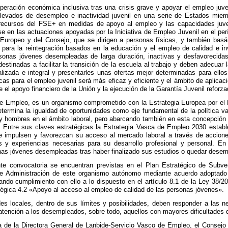
cuperación económica inclusiva tras una crisis grave y apoyar el empleo juv
elevados de desempleo e inactividad juvenil en una serie de Estados mie
ecursos del FSE+ en medidas de apoyo al empleo y las capacidades juveni
e en las actuaciones apoyadas por la Iniciativa de Empleo Juvenil en el pe
Europeo y del Consejo, que se dirigen a personas físicas, y también bas
s para la reintegración basados en la educación y el empleo de calidad e in
sonas jóvenes desempleadas de larga duración, inactivas y desfavorecidas
destinadas a facilitar la transición de la escuela al trabajo y deben adecua
izada e integral y presentarles unas ofertas mejor determinadas para ellos.
cas para el empleo juvenil será más eficaz y eficiente y el ámbito de aplicac
el apoyo financiero de la Unión y la ejecución de la Garantía Juvenil reforza
de Empleo, es un organismo comprometido con la Estrategia Europea por el
termina la igualdad de oportunidades como eje fundamental de la polític
 y hombres en el ámbito laboral, pero abarcando también en esta concepción o
al. Entre sus claves estratégicas la Estrategia Vasca de Empleo 2030 esta
 impulsen y favorezcan su acceso al mercado laboral a través de acciones 
s y experiencias necesarias para su desarrollo profesional y personal. En 
nas jóvenes desempleadas tras haber finalizado sus estudios o quedar desem
te convocatoria se encuentran previstas en el Plan Estratégico de Subve
de Administración de este organismo autónomo mediante acuerdo adoptado
ndo cumplimiento con ello a lo dispuesto en el artículo 8.1 de la Ley 38/
tégica 4.2 «Apoyo al acceso al empleo de calidad de las personas jóvenes».
ades locales, dentro de sus límites y posibilidades, deben responder a las 
atención a los desempleados, sobre todo, aquellos con mayores dificultades d
ta de la Directora General de Lanbide-Servicio Vasco de Empleo, el Conse