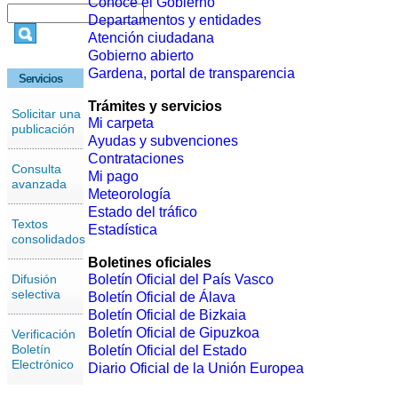
Conoce el Gobierno
Departamentos y entidades
Atención ciudadana
Gobierno abierto
Gardena, portal de transparencia
Servicios
Trámites y servicios
Solicitar una
Mi carpeta
publicación
Ayudas y subvenciones
Contrataciones
Consulta
Mi pago
avanzada
Meteorología
Estado del tráfico
Textos
Estadística
consolidados
Boletines oficiales
Difusión
Boletín Oficial del País Vasco
selectiva
Boletín Oficial de Álava
Boletín Oficial de Bizkaia
Boletín Oficial de Gipuzkoa
Verificación
Boletín
Boletín Oficial del Estado
Electrónico
Diario Oficial de la Unión Europea