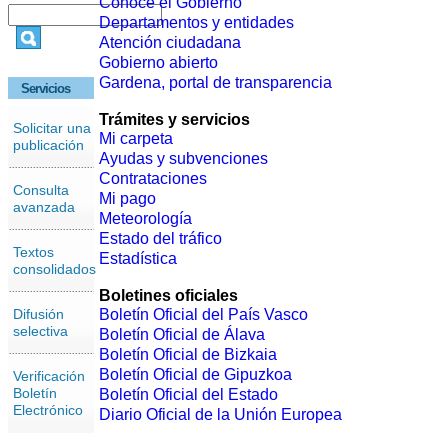
Conoce el Gobierno
Departamentos y entidades
Atención ciudadana
Gobierno abierto
Gardena, portal de transparencia
Servicios
Trámites y servicios
Solicitar una
Mi carpeta
publicación
Ayudas y subvenciones
Contrataciones
Consulta
Mi pago
avanzada
Meteorología
Estado del tráfico
Textos
Estadística
consolidados
Boletines oficiales
Difusión
Boletín Oficial del País Vasco
selectiva
Boletín Oficial de Álava
Boletín Oficial de Bizkaia
Boletín Oficial de Gipuzkoa
Verificación
Boletín
Boletín Oficial del Estado
Electrónico
Diario Oficial de la Unión Europea