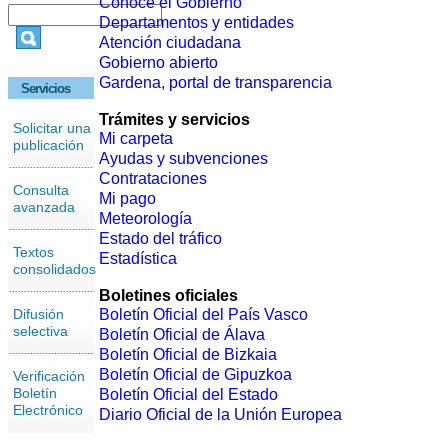
Conoce el Gobierno
Departamentos y entidades
Atención ciudadana
Gobierno abierto
Gardena, portal de transparencia
Servicios
Trámites y servicios
Solicitar una
Mi carpeta
publicación
Ayudas y subvenciones
Contrataciones
Consulta
Mi pago
avanzada
Meteorología
Estado del tráfico
Textos
Estadística
consolidados
Boletines oficiales
Difusión
Boletín Oficial del País Vasco
selectiva
Boletín Oficial de Álava
Boletín Oficial de Bizkaia
Boletín Oficial de Gipuzkoa
Verificación
Boletín
Boletín Oficial del Estado
Electrónico
Diario Oficial de la Unión Europea