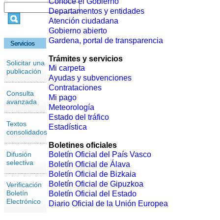
Conoce el Gobierno
Departamentos y entidades
Atención ciudadana
Gobierno abierto
Gardena, portal de transparencia
Servicios
Trámites y servicios
Solicitar una
Mi carpeta
publicación
Ayudas y subvenciones
Contrataciones
Consulta
Mi pago
avanzada
Meteorología
Estado del tráfico
Textos
Estadística
consolidados
Boletines oficiales
Difusión
Boletín Oficial del País Vasco
selectiva
Boletín Oficial de Álava
Boletín Oficial de Bizkaia
Boletín Oficial de Gipuzkoa
Verificación
Boletín
Boletín Oficial del Estado
Electrónico
Diario Oficial de la Unión Europea