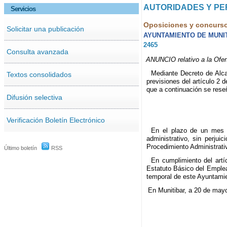
AUTORIDADES Y P
Servicios
Oposiciones y concurs
Solicitar una publicación
AYUNTAMIENTO DE MUNIT
2465
Consulta avanzada
ANUNCIO relativo a la Ofer
Mediante Decreto de Alca
Textos consolidados
previsiones del artículo 2 
que a continuación se rese
Difusión selectiva
Verificación Boletín Electrónico
En el plazo de un mes p
administrativo, sin perjui
Procedimiento Administrati
Último boletín
RSS
En cumplimiento del artí
Estatuto Básico del Emplea
temporal de este Ayuntamien
En Munitibar, a 20 de may