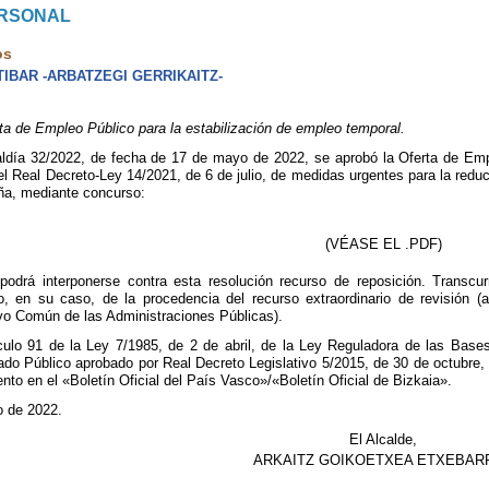
ERSONAL
os
IBAR -ARBATZEGI GERRIKAITZ-
ta de Empleo Público para la estabilización de empleo temporal.
ldía 32/2022, de fecha de 17 de mayo de 2022, se aprobó la Oferta de Empl
del Real Decreto-Ley 14/2021, de 6 de julio, de medidas urgentes para la redu
ña, mediante concurso:
(VÉASE EL .PDF)
odrá interponerse contra esta resolución recurso de reposición. Transcur
cio, en su caso, de la procedencia del recurso extraordinario de revisión
vo Común de las Administraciones Públicas).
culo 91 de la Ley 7/1985, de 2 de abril, de la Ley Reguladora de las Bases
do Público aprobado por Real Decreto Legislativo 5/2015, de 30 de octubre, 
to en el «Boletín Oficial del País Vasco»/«Boletín Oficial de Bizkaia».
o de 2022.
El Alcalde,
ARKAITZ GOIKOETXEA ETXEBARR