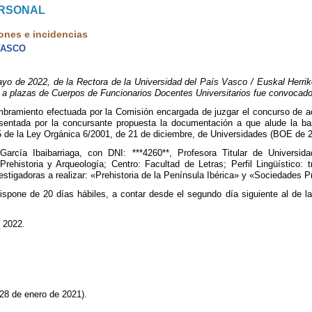
ERSONAL
ones e incidencias
VASCO
e 2022, de la Rectora de la Universidad del País Vasco / Euskal Herriko U
a plazas de Cuerpos de Funcionarios Docentes Universitarios fue convocado
ombramiento efectuada por la Comisión encargada de juzgar el concurso de
sentada por la concursante propuesta la documentación a que alude la bas
 65 de la Ley Orgánica 6/2001, de 21 de diciembre, de Universidades (BOE de 
rcía Ibaibarriaga, con DNI: ***4260**, Profesora Titular de Universid
rehistoria y Arqueología; Centro: Facultad de Letras; Perfil Lingüístico: t
stigadoras a realizar: «Prehistoria de la Península Ibérica» y «Sociedades Pr
spone de 20 días hábiles, a contar desde el segundo día siguiente al de la 
 2022.
28 de enero de 2021).