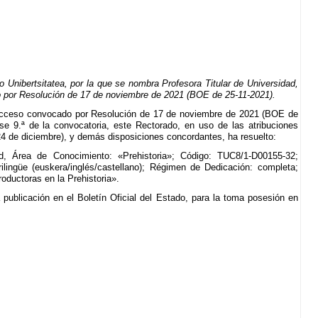
nibertsitatea, por la que se nombra Profesora Titular de Universidad,
 por Resolución de 17 de noviembre de 2021 (BOE de 25-11-2021).
 acceso convocado por Resolución de 17 de noviembre de 2021 (BOE de
e 9.ª de la convocatoria, este Rectorado, en uso de las atribuciones
24 de diciembre), y demás disposiciones concordantes, ha resuelto:
ad, Área de Conocimiento: «Prehistoria»; Código: TUC8/1-D00155-32;
rilingüe (euskera/inglés/castellano); Régimen de Dedicación: completa;
oductoras en la Prehistoria».
publicación en el Boletín Oficial del Estado, para la toma posesión en