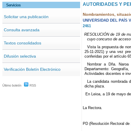
AUTORIDADES Y P
Servicios
Nombramientos, situaci
Solicitar una publicación
UNIVERSIDAD DEL PAÍS 
2461
Consulta avanzada
RESOLUCIÓN de 19 de mayo d
cuyo concurso de acceso 
Textos consolidados
Vista la propuesta de n
25-11-2021) y una vez pre
Difusión selectiva
conferidas por el artículo
Nombrar a Dña. Naroa Ga
Departamento: Geografía, P
Verificación Boletín Electrónico
Actividades docentes e inve
La candidata nombrada di
Último boletín
RSS
dicha plaza.
En Leioa, a 19 de mayo de
La Rectora.
PD (Resolución Rectoral de 