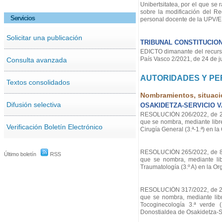
Unibertsitatea, por el que se
sobre la modificación del Re
Servicios
personal docente de la UPV/
Solicitar una publicación
TRIBUNAL CONSTITUCIO
EDICTO dimanante del recurso 
País Vasco 2/2021, de 24 de j
Consulta avanzada
AUTORIDADES Y P
Textos consolidados
Nombramientos, situaci
Difusión selectiva
OSAKIDETZA-SERVICIO 
RESOLUCIÓN 206/2022, de 2 de
que se nombra, mediante libr
Verificación Boletín Electrónico
Cirugía General (3.ª-1.ª) en l
RESOLUCIÓN 265/2022, de 8 de
Último boletín
RSS
que se nombra, mediante lib
Traumatología (3.º A) en la O
RESOLUCIÓN 317/2022, de 24 d
que se nombra, mediante lib
Tocoginecología 3.ª verde (
Donostialdea de Osakidetza-Se