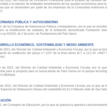
e 2022, del Director de Formación Profesional para el Empleo de Lanbide-Ser
icidad a la relación de entidades beneficiarias de las ayudas económicas para la
ivas que se desarrollen por parte de las empresas de la Comunidad Autónoma d
21.
ERNANZA PÚBLICA Y AUTOGOBIERNO
de la Consejera de Gobernanza Pública y Autogobierno, por la que se inscribe 
sco la modificación de estatutos de la fundación denominada Fundación Sant
a Ley 9/2016, de 2 de junio, de Fundaciones del País Vasco.
RROLLO ECONÓMICO, SOSTENIBILIDAD Y MEDIO AMBIENTE
2022, del Director de Calidad Ambiental y Economía Circular, por la que se form
yecto de sustitución del apoyo n.º 1237 de la línea aérea M.T. a 13,2 kV «4657
va).
e 2022, del Director de Calidad Ambiental y Economía Circular, por la que
ntal para el proyecto para la nueva planta de Faes Farma en el parque tecnológi
io (Bizkaia).
 2022, del Director de Calidad Ambiental y Economía Circular, por la que se f
an Especial de Ordenación Urbana del subámbito AU.01.4 Okendo-Alde de San Seba
CACIÓN
del Consejero de Educación, por la que se autoriza la apertura y funcionamient