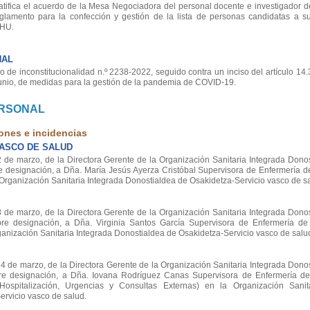
 ratifica el acuerdo de la Mesa Negociadora del personal docente e investigador
glamento para la confección y gestión de la lista de personas candidatas a su
EHU.
NAL
de inconstitucionalidad n.º 2238-2022, seguido contra un inciso del artículo 14.
unio, de medidas para la gestión de la pandemia de COVID-19.
ERSONAL
ones e incidencias
VASCO DE SALUD
 marzo, de la Directora Gerente de la Organización Sanitaria Integrada Donost
e designación, a Dña. María Jesús Ayerza Cristóbal Supervisora de Enfermería d
a Organización Sanitaria Integrada Donostialdea de Osakidetza-Servicio vasco de s
 marzo, de la Directora Gerente de la Organización Sanitaria Integrada Donost
re designación, a Dña. Virginia Santos García Supervisora de Enfermería d
rganización Sanitaria Integrada Donostialdea de Osakidetza-Servicio vasco de salu
e marzo, de la Directora Gerente de la Organización Sanitaria Integrada Donost
re designación, a Dña. Iovana Rodríguez Canas Supervisora de Enfermería d
Hospitalización, Urgencias y Consultas Externas) en la Organización Sanit
rvicio vasco de salud.