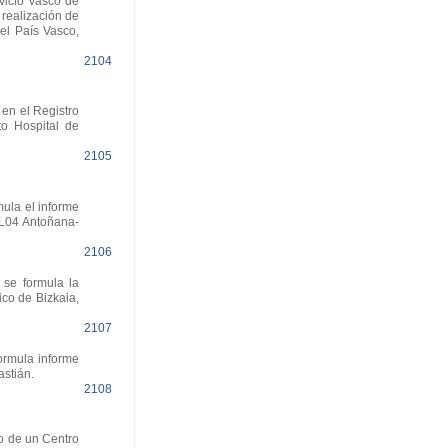
vicio Vasco de
 realización de
el País Vasco,
2104
en el Registro
o Hospital de
2105
ula el informe
 L04 Antoñana-
2106
 se formula la
co de Bizkaia,
2107
ormula informe
stián.
2108
o de un Centro