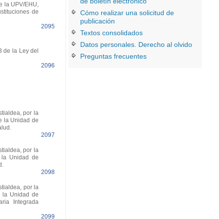
de boletín electrónico
 de la UPV/EHU,
stituciones de
Cómo realizar una solicitud de
publicación
2095
Textos consolidados
Datos personales. Derecho al olvido
3 de la Ley del
Preguntas frecuentes
2096
ialdea, por la
e la Unidad de
alud.
2097
ialdea, por la
e la Unidad de
d.
2098
ialdea, por la
e la Unidad de
aria Integrada
2099