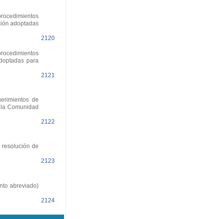
procedimientos
ción adoptadas
2120
procedimientos
adoptadas para
2121
erimientos de
e la Comunidad
2122
 resolución de
2123
nto abreviado)
2124