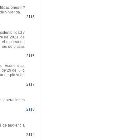
ficaciones n.º
de Vivienda.
2115
stenibilidad y
bre de 2021, de
a el recurso de
ones de plazas
2116
lo Económico,
 de 29 de julio
so de plaza de
2117
e operaciones
2118
te de audiencia
2119