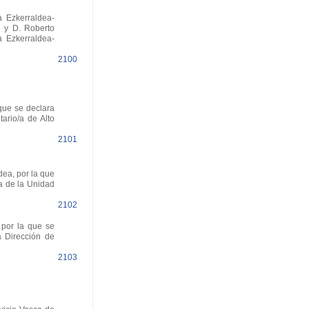
 Ezkerraldea-
o y D. Roberto
a Ezkerraldea-
2100
que se declara
tario/a de Alto
2101
dea, por la que
/a de la Unidad
2102
 por la que se
a Dirección de
2103