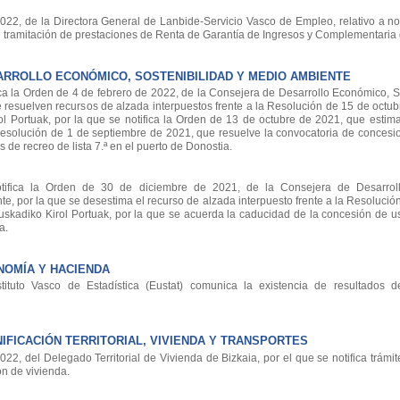
, de la Directora General de Lanbide-Servicio Vasco de Empleo, relativo a noti
 tramitación de prestaciones de Renta de Garantía de Ingresos y Complementaria 
RROLLO ECONÓMICO, SOSTENIBILIDAD Y MEDIO AMBIENTE
a la Orden de 4 de febrero de 2022, de la Consejera de Desarrollo Económico, So
 resuelven recursos de alzada interpuestos frente a la Resolución de 15 de octu
ol Portuak, por la que se notifica la Orden de 13 de octubre de 2021, que estim
 Resolución de 1 de septiembre de 2021, que resuelve la convocatoria de concesi
de recreo de lista 7.ª en el puerto de Donostia.
ifica la Orden de 30 de diciembre de 2021, de la Consejera de Desarrol
e, por la que se desestima el recurso de alzada interpuesto frente a la Resolución
uskadiko Kirol Portuak, por la que se acuerda la caducidad de la concesión de u
a.
OMÍA Y HACIENDA
ituto Vasco de Estadística (Eustat) comunica la existencia de resultados d
FICACIÓN TERRITORIAL, VIVIENDA Y TRANSPORTES
2, del Delegado Territorial de Vivienda de Bizkaia, por el que se notifica trámi
n de vivienda.