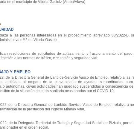
ia en el municipio de Vitoria-Gasteiz (Araba/Álava).
s
URIDAD
aza a las personas interesadas en el procedimiento abreviado 88/2022-B, se
nistrativo n.º 2 de Vitoria-Gasteiz.
ican resoluciones de solicitudes de aplazamiento y fraccionamiento del pago
racción a las normas de tráfico, circulación y seguridad vial.
BAJO Y EMPLEO
, de la Directora General de Lanbide-Servicio Vasco de Empleo, relativo a las r
des recibidas al amparo de la convocatoria de ayudas extraordinarias para
ia o autónomas, cuyas actividades han quedado suspendidas a consecuencia de 
estión de la situación de crisis sanitaria ocasionadas por el COVID-19.
2, de la Directora General de Lanbide-Servicio Vasco de Empleo, relativo a noti
amitación de la prestación del Ingreso Mínimo Vital.
2, de la Delegada Territorial de Trabajo y Seguridad Social de Bizkaia, por el 
ancionador en el orden social.