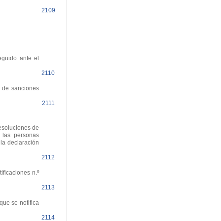
2109
guido ante el
2110
, de sanciones
2111
esoluciones de
 las personas
la declaración
2112
ficaciones n.º
2113
que se notifica
2114