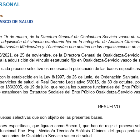
ERSONAL
os
VASCO DE SALUD
5 de marzo, de la Directora General de Osakidetza-Servicio vasco de salu
 adquisición del vínculo estatutario fijo en la categoría de Analista Clínico
ltativos/as Médicos/as y Técnicos/as con destino en las organizaciones de s
/2021, de 25 de noviembre, de la Directora General de Osakidetza-Servicio
a la adquisición del vínculo estatutario fijo en Osakidetza-Servicio vasco d
e cada proceso selectivo es necesaria la publicación de las bases específicas
con lo establecido en la Ley 8/1997, de 26 de junio, de Ordenación Sanitaria
 servicios de salud, el Real Decreto Legislativo 5/2015, de 30 de octubre, po
to 186/2005, de 19 de julio, que regula los puestos funcionales del Ente Púb
e establecen los Estatutos Sociales del Ente Público Osakidetza-Servicio va
RESUELVO:
ruebas selectivas que son objeto de las presentes bases.
es específicas, que figuran como Anexo I, que han de regir el proceso select
 funcional Fac. Esp. Médico/a-Técnico/a Análisis Clínicos del grupo profe
s sanitarios de Osakidetza-Servicio vasco de salud.