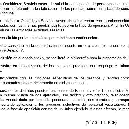
ar a Osakidetza-Servicio vasco de salud la participación de personas asesora
nto en lo referente a la elaboración de las pruebas, como en la fase de concu
 tribunal.
n solicitar a Osakidetza-Servicio vasco de salud contar con la colaboració
nadas con las mismas puedan plantearse en la fase de oposición. A tal fin Os
ción de las entidades externas asesoras.
onstituida por los ejercicios que se indican a continuación:
rueba consistirá en la contestación por escrito en el plazo máximo que se f
n el Anexo IV.
usión en el citado anexo, se facilitará la bibliografía para la preparación de 
sistirá en la realización de los ejercicios prácticos que proponga el trib
s.
elacionados con las funciones específicas de los destinos y tendrán como
os aspirantes para el desempeño de dichos destinos.
co/a de los distintos puestos funcionales de Facultativos/as Especialistas M
na misma prueba de dos ejercicios, uno teórico y otro práctico, relaciona
eba vendrá dada por la media ponderada entre los dos ejercicios, correspo
 será de aplicación a los procesos selectivos del personal Facultativo/a
 de la fase de oposición conste de un único ejercicio. A estos efectos, la me
(VÉASE EL .PDF)