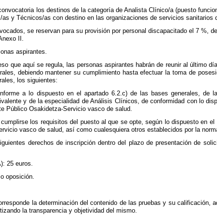
convocatoria los destinos de la categoría de Analista Clínico/a (puesto funcio
/as y Técnicos/as con destino en las organizaciones de servicios sanitarios 
vocados, se reservan para su provisión por personal discapacitado el 7 %, de
Anexo II.
sonas aspirantes.
ceso que aquí se regula, las personas aspirantes habrán de reunir al último d
ales, debiendo mantener su cumplimiento hasta efectuar la toma de posesió
ales, los siguientes:
nforme a lo dispuesto en el apartado 6.2.c) de las bases generales, de la
ivalente y de la especialidad de Análisis Clínicos, de conformidad con lo dis
te Público Osakidetza-Servicio vasco de salud.
cumplirse los requisitos del puesto al que se opte, según lo dispuesto en el 
rvicio vasco de salud, así como cualesquiera otros establecidos por la norma
iguientes derechos de inscripción dentro del plazo de presentación de solic
): 25 euros.
so oposición.
e corresponde la determinación del contenido de las pruebas y su calificación
tizando la transparencia y objetividad del mismo.