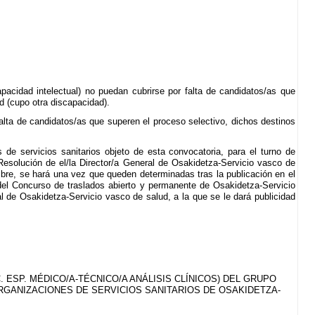
acidad intelectual) no puedan cubrirse por falta de candidatos/as que
d (cupo otra discapacidad).
lta de candidatos/as que superen el proceso selectivo, dichos destinos
de servicios sanitarios objeto de esta convocatoria, para el turno de
 Resolución de el/la Director/a General de Osakidetza-Servicio vasco de
libre, se hará una vez que queden determinadas tras la publicación en el
 del Concurso de traslados abierto y permanente de Osakidetza-Servicio
l de Osakidetza-Servicio vasco de salud, a la que se le dará publicidad
 ESP. MÉDICO/A-TÉCNICO/A ANÁLISIS CLÍNICOS) DEL GRUPO
RGANIZACIONES DE SERVICIOS SANITARIOS DE OSAKIDETZA-