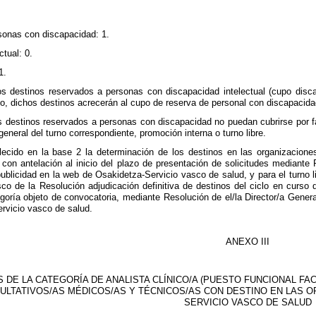
sonas con discapacidad: 1.
ctual: 0.
1.
s destinos reservados a personas con discapacidad intelectual (cupo discap
vo, dichos destinos acrecerán al cupo de reserva de personal con discapacida
s destinos reservados a personas con discapacidad no puedan cubrirse por fa
eneral del turno correspondiente, promoción interna o turno libre.
ecido en la base 2 la determinación de los destinos en las organizaciones 
 con antelación al inicio del plazo de presentación de solicitudes mediante
publicidad en la web de Osakidetza-Servicio vasco de salud, y para el turno 
sco de la Resolución adjudicación definitiva de destinos del ciclo en curso
goría objeto de convocatoria, mediante Resolución de el/la Director/a Genera
rvicio vasco de salud.
ANEXO III
DE LA CATEGORÍA DE ANALISTA CLÍNICO/A (PUESTO FUNCIONAL FAC.
ULTATIVOS/AS MÉDICOS/AS Y TÉCNICOS/AS CON DESTINO EN LAS O
SERVICIO VASCO DE SALUD