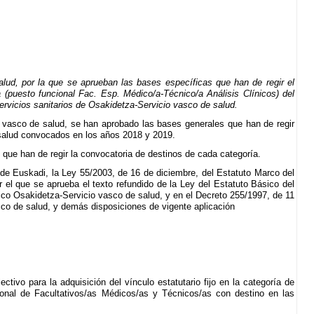
d, por la que se aprueban las bases específicas que han de regir el
/a (puesto funcional Fac. Esp. Médico/a-Técnico/a Análisis Clínicos) del
ervicios sanitarios de Osakidetza-Servicio vasco de salud.
 vasco de salud, se han aprobado las bases generales que han de regir
e salud convocados en los años 2018 y 2019.
 que han de regir la convocatoria de destinos de cada categoría.
 de Euskadi, la Ley 55/2003, de 16 de diciembre, del Estatuto Marco del
r el que se aprueba el texto refundido de la Ley del Estatuto Básico del
lico Osakidetza-Servicio vasco de salud, y en el Decreto 255/1997, de 11
sco de salud, y demás disposiciones de vigente aplicación
ivo para la adquisición del vínculo estatutario fijo en la categoría de
sional de Facultativos/as Médicos/as y Técnicos/as con destino en las