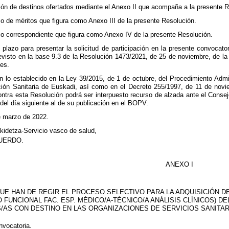
ción de destinos ofertados mediante el Anexo II que acompaña a la presente 
o de méritos que figura como Anexo III de la presente Resolución.
io correspondiente que figura como Anexo IV de la presente Resolución.
plazo para presentar la solicitud de participación en la presente convocato
evisto en la base 9.3 de la Resolución 1473/2021, de 25 de noviembre, de la
es.
 lo establecido en la Ley 39/2015, de 1 de octubre, del Procedimiento Admi
ción Sanitaria de Euskadi, así como en el Decreto 255/1997, de 11 de novi
ontra esta Resolución podrá ser interpuesto recurso de alzada ante el Conse
del día siguiente al de su publicación en el BOPV.
e marzo de 2022.
kidetza-Servicio vasco de salud,
UERDO.
ANEXO I
UE HAN DE REGIR EL PROCESO SELECTIVO PARA LA ADQUISICIÓN DE
O FUNCIONAL FAC. ESP. MÉDICO/A-TÉCNICO/A ANÁLISIS CLÍNICOS) 
/AS CON DESTINO EN LAS ORGANIZACIONES DE SERVICIOS SANITA
nvocatoria.