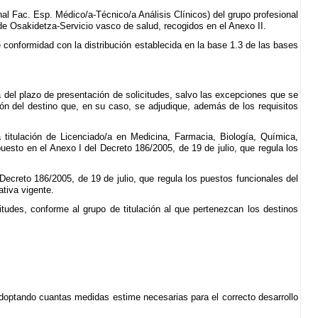
nal Fac. Esp. Médico/a-Técnico/a Análisis Clínicos) del grupo profesional
de Osakidetza-Servicio vasco de salud, recogidos en el Anexo II.
 conformidad con la distribución establecida en la base 1.3 de las bases
ía del plazo de presentación de solicitudes, salvo las excepciones que se
n del destino que, en su caso, se adjudique, además de los requisitos
 titulación de Licenciado/a en Medicina, Farmacia, Biología, Química,
puesto en el Anexo I del Decreto 186/2005, de 19 de julio, que regula los
Decreto 186/2005, de 19 de julio, que regula los puestos funcionales del
tiva vigente.
itudes, conforme al grupo de titulación al que pertenezcan los destinos
, adoptando cuantas medidas estime necesarias para el correcto desarrollo