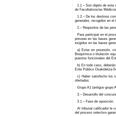
1.1.– Son objeto de esta 
de Facultativos/as Médicos
1.2.– De los destinos con
generales, recogidos en el 
2.– Requisitos de las per
Para participar en el pro
prevean en las bases gener
exigidos en las bases gener
a) Estar en posesión, co
Bioquímica o titulación equ
puestos funcionales del En
b) En todo caso, deberán 
Ente Público Osakidetza-Se
c) Haber satisfecho los s
ofertados:
Grupo A1 (antiguo grupo A
3.– Desarrollo del concur
3.1.– Fase de oposición.
Al tribunal calificador l
del proceso selectivo garan