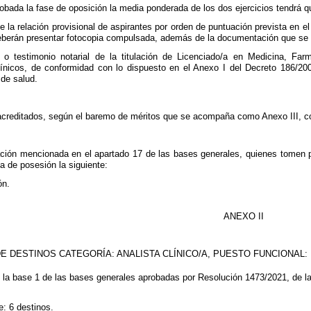
obada la fase de oposición la media ponderada de los dos ejercicios tendrá 
de la relación provisional de aspirantes por orden de puntuación prevista en 
deberán presentar fotocopia compulsada, además de la documentación que se re
o testimonio notarial de la titulación de Licenciado/a en Medicina, Farm
línicos, de conformidad con lo dispuesto en el Anexo I del Decreto 186/200
de salud.
acreditados, según el baremo de méritos que se acompaña como Anexo III, con
ón mencionada en el apartado 17 de las bases generales, quienes tomen po
ma de posesión la siguiente:
ón.
ANEXO II
E DESTINOS CATEGORÍA: ANALISTA CLÍNICO/A, PUESTO FUNCIONAL: F
n la base 1 de las bases generales aprobadas por Resolución 1473/2021, de l
e: 6 destinos.