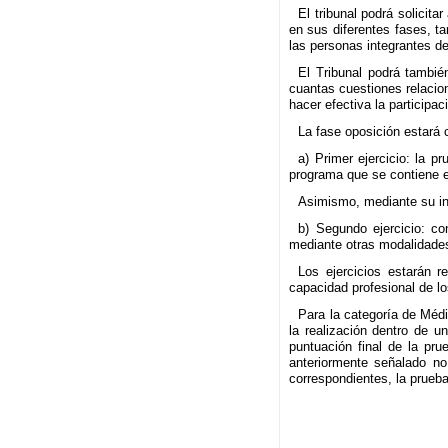
El tribunal podrá solicit
en sus diferentes fases, ta
las personas integrantes del
El Tribunal podrá tambié
cuantas cuestiones relacio
hacer efectiva la participa
La fase oposición estará c
a) Primer ejercicio: la p
programa que se contiene e
Asimismo, mediante su incl
b) Segundo ejercicio: con
mediante otras modalidade
Los ejercicios estarán r
capacidad profesional de l
Para la categoría de Médi
la realización dentro de u
puntuación final de la pru
anteriormente señalado no
correspondientes, la prueba