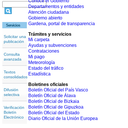
Conoce el Gobierno
Departamentos y entidades
Atención ciudadana
Gobierno abierto
Gardena, portal de transparencia
Servicios
Trámites y servicios
Solicitar una
Mi carpeta
publicación
Ayudas y subvenciones
Contrataciones
Consulta
Mi pago
avanzada
Meteorología
Estado del tráfico
Textos
Estadística
consolidados
Boletines oficiales
Difusión
Boletín Oficial del País Vasco
selectiva
Boletín Oficial de Álava
Boletín Oficial de Bizkaia
Boletín Oficial de Gipuzkoa
Verificación
Boletín
Boletín Oficial del Estado
Electrónico
Diario Oficial de la Unión Europea