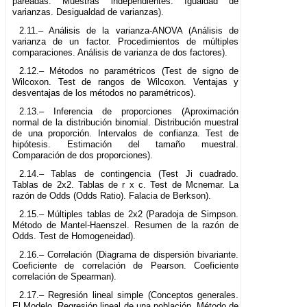
pareadas. Muestras independientes. Igualdad de
varianzas. Desigualdad de varianzas).
2.11.– Análisis de la varianza-ANOVA (Análisis de
varianza de un factor. Procedimientos de múltiples
comparaciones. Análisis de varianza de dos factores).
2.12.– Métodos no paramétricos (Test de signo de
Wilcoxon. Test de rangos de Wilcoxon. Ventajas y
desventajas de los métodos no paramétricos).
2.13.– Inferencia de proporciones (Aproximación
normal de la distribución binomial. Distribución muestral
de una proporción. Intervalos de confianza. Test de
hipótesis. Estimación del tamaño muestral.
Comparación de dos proporciones).
2.14.– Tablas de contingencia (Test Ji cuadrado.
Tablas de 2x2. Tablas de r x c. Test de Mcnemar. La
razón de Odds (Odds Ratio). Falacia de Berkson).
2.15.– Múltiples tablas de 2x2 (Paradoja de Simpson.
Método de Mantel-Haenszel. Resumen de la razón de
Odds. Test de Homogeneidad).
2.16.– Correlación (Diagrama de dispersión bivariante.
Coeficiente de correlación de Pearson. Coeficiente
correlación de Spearman).
2.17.– Regresión lineal simple (Conceptos generales.
El Modelo. Regresión lineal de una población. Método de