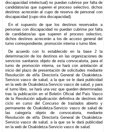
discapacidad intelectual) no puedan cubrirse por falta de
candidatos/as que superen el proceso selectivo, dichos
destinos acrecerán al cupo de reserva de personal con
discapacidad (cupo otra discapacidad).
En el supuesto de que los destinos reservados a
personas con discapacidad no puedan cubrirse por falta
de candidatos/as que superen el proceso selectivo,
dichos destinos acrecerán a los de acceso general del
turno correspondiente, promoción interna o turno libre.
De acuerdo con lo establecido en la base 2 la
determinación de los destinos en las organizaciones de
servicios sanitarios objeto de esta convocatoria, para el
turno de promoción interna, se hará con antelación al
inicio del plazo de presentación de solicitudes mediante
Resolución de el/la Director/a General de Osakidetza-
Servicio vasco de salud, a la que se le dará publicidad
en la web de Osakidetza-Servicio vasco de salud, y para
el turno libre, se hará una vez que queden determinadas
tras la publicación en el Boletín Oficial del País Vasco
de la Resolución adjudicación definitiva de destinos del
ciclo en curso del Concurso de traslados abierto y
permanente de Osakidetza-Servicio vasco de salud de
las categoría objeto de convocatoria, mediante
Resolución de el/la Director/a General de Osakidetza-
Servicio vasco de salud, a la que se le dará publicidad
en la web de Osakidetza-Servicio vasco de salud.