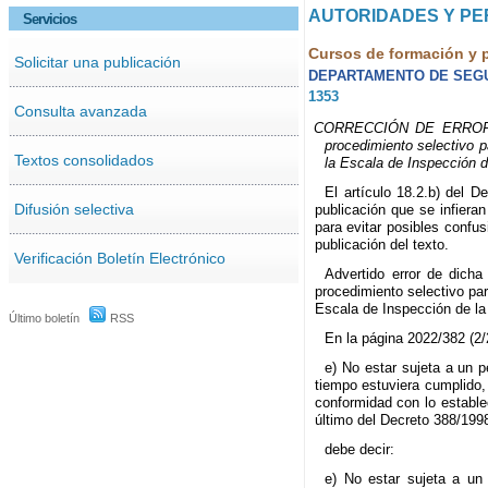
AUTORIDADES Y P
Servicios
Cursos de formación y 
Solicitar una publicación
DEPARTAMENTO DE SEG
1353
Consulta avanzada
CORRECCIÓN DE ERRORES d
procedimiento selectivo 
Textos consolidados
la Escala de Inspección d
El artículo 18.2.b) del D
Difusión selectiva
publicación que se infiera
para evitar posibles confu
publicación del texto.
Verificación Boletín Electrónico
Advertido error de dich
procedimiento selectivo pa
Escala de Inspección de la 
Último boletín
RSS
En la página 2022/382 (2/
e) No estar sujeta a un p
tiempo estuviera cumplido,
conformidad con lo establec
último del Decreto 388/199
debe decir:
e) No estar sujeta a un