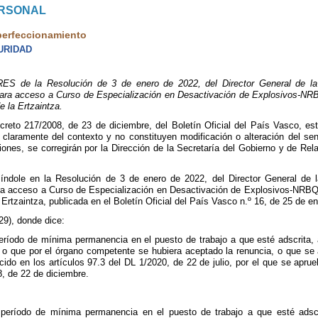
ERSONAL
perfeccionamiento
URIDAD
e la Resolución de 3 de enero de 2022, del Director General de la 
para acceso a Curso de Especialización en Desactivación de Explosivos-NRBQ
e la Ertzaintza.
ecreto 217/2008, de 23 de diciembre, del Boletín Oficial del País Vasco, e
n claramente del contexto y no constituyen modificación o alteración del se
siones, se corregirán por la Dirección de la Secretaría del Gobierno y de Re
a índole en la Resolución de 3 de enero de 2022, del Director General d
ra acceso a Curso de Especialización en Desactivación de Explosivos-NRBQ pa
Ertzaintza, publicada en el Boletín Oficial del País Vasco n.º 16, de 25 de e
29), donde dice:
eríodo de mínima permanencia en el puesto de trabajo a que esté adscrita, 
 o que por el órgano competente se hubiera aceptado la renuncia, o que se 
ido en los artículos 97.3 del DL 1/2020, de 22 de julio, por el que se aprue
8, de 22 de diciembre.
 período de mínima permanencia en el puesto de trabajo a que esté adscr