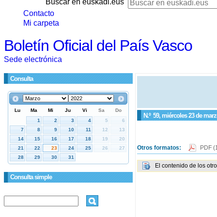
Buscar en euskadi.eus
Contacto
Mi carpeta
Boletín Oficial del País Vasco
Sede electrónica
Consulta
N.º
59
, miércoles 23 de marz
Otros formatos:
PDF
(
El contenido de los otr
Consulta simple