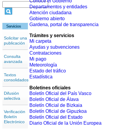
Conoce el Gobierno
Departamentos y entidades
Atención ciudadana
Gobierno abierto
Gardena, portal de transparencia
Servicios
Trámites y servicios
Solicitar una
Mi carpeta
publicación
Ayudas y subvenciones
Contrataciones
Consulta
Mi pago
avanzada
Meteorología
Estado del tráfico
Textos
Estadística
consolidados
Boletines oficiales
Difusión
Boletín Oficial del País Vasco
selectiva
Boletín Oficial de Álava
Boletín Oficial de Bizkaia
Boletín Oficial de Gipuzkoa
Verificación
Boletín
Boletín Oficial del Estado
Electrónico
Diario Oficial de la Unión Europea