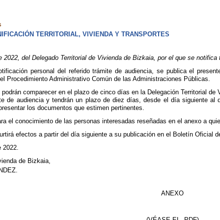
s
FICACIÓN TERRITORIAL, VIVIENDA Y TRANSPORTES
22, del Delegado Territorial de Vivienda de Bizkaia, por el que se notifica 
otificación personal del referido trámite de audiencia, se publica el prese
del Procedimiento Administrativo Común de las Administraciones Públicas.
podrán comparecer en el plazo de cinco días en la Delegación Territorial de V
ite de audiencia y tendrán un plazo de diez días, desde el día siguiente al 
 presentar los documentos que estimen pertinentes.
ra el conocimiento de las personas interesadas reseñadas en el anexo a quien
rtirá efectos a partir del día siguiente a su publicación en el Boletín Oficial 
e 2022.
vienda de Bizkaia,
NDEZ.
ANEXO
(VÉASE EL .PDF)