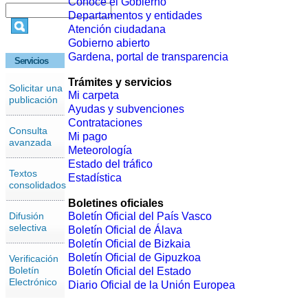
Conoce el Gobierno
Departamentos y entidades
Atención ciudadana
Gobierno abierto
Gardena, portal de transparencia
Servicios
Trámites y servicios
Solicitar una
Mi carpeta
publicación
Ayudas y subvenciones
Contrataciones
Consulta
Mi pago
avanzada
Meteorología
Estado del tráfico
Textos
Estadística
consolidados
Boletines oficiales
Difusión
Boletín Oficial del País Vasco
selectiva
Boletín Oficial de Álava
Boletín Oficial de Bizkaia
Boletín Oficial de Gipuzkoa
Verificación
Boletín
Boletín Oficial del Estado
Electrónico
Diario Oficial de la Unión Europea