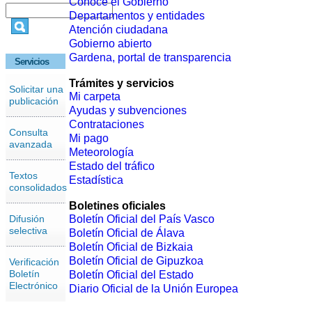
Conoce el Gobierno
Departamentos y entidades
Atención ciudadana
Gobierno abierto
Gardena, portal de transparencia
Servicios
Trámites y servicios
Solicitar una
Mi carpeta
publicación
Ayudas y subvenciones
Contrataciones
Consulta
Mi pago
avanzada
Meteorología
Estado del tráfico
Textos
Estadística
consolidados
Boletines oficiales
Difusión
Boletín Oficial del País Vasco
selectiva
Boletín Oficial de Álava
Boletín Oficial de Bizkaia
Boletín Oficial de Gipuzkoa
Verificación
Boletín
Boletín Oficial del Estado
Electrónico
Diario Oficial de la Unión Europea