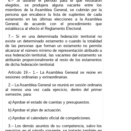
6.– Si durante el período para el que resultaron
elegidos, se produjera alguna vacante entre los
miembros de la Asamblea General, se cubrirán por la
persona que encabece la lista de suplentes de cada
estamento en las últimas elecciones a la Asamblea
General, de acuerdo con el procedimiento que
establezca al efecto el Reglamento Electoral.
7.– Si en una determinada federación territorial no
existe un determinado estamento o cuando la totalidad
de las personas que forman un estamento no permite
alcanzar el número mínimo de representación atribuido a
esa federación territorial, las vacantes del estamento se
atribuirán proporcionalmente al resto de los estamentos
de dicha federación territorial.
Artículo 19.– 1.– La Asamblea General se reúne en
sesiones ordinarias y extraordinarias.
2.– La Asamblea General se reunirá en sesión ordinaria
al menos una vez cada ejercicio, dentro del primer
semestre, para:
a) Aprobar el estado de cuentas y presupuestos.
b) Aprobar el plan de actuación.
c) Aprobar el calendario oficial de competiciones.
3.– Los demás asuntos de su competencia, salvo los
previstos en el párrafo siguiente, se tratarán también en