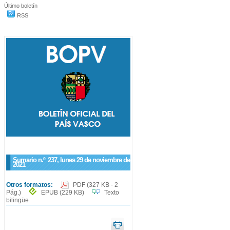
Último boletín
RSS
Sumario n.º
237
, lunes 29 de noviembre de
2021
Otros formatos:
PDF
(327 KB - 2
Pág.)
EPUB
(229 KB)
Texto
bilingüe