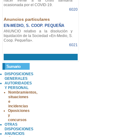
hacer frente a la crisis sanitaria
ocasionada por el COVID-19.
6020
Anuncios particulares
EN-MEDIO, S. COOP. PEQUEÑA
ANUNCIO relativo a la disolución y
liquidación de la Sociedad «En-Medio, S.
Coop. Pequeña».
6021
Sumario
DISPOSICIONES
GENERALES
AUTORIDADES
Y PERSONAL
Nombramientos,
situaciones
e
incidencias
Oposiciones
y
concursos
OTRAS
DISPOSICIONES
ANUNCIOS