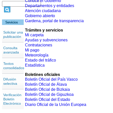
Conoce el Gobierno
Departamentos y entidades
Atención ciudadana
Gobierno abierto
Gardena, portal de transparencia
Servicios
Trámites y servicios
Solicitar una
Mi carpeta
publicación
Ayudas y subvenciones
Contrataciones
Consulta
Mi pago
avanzada
Meteorología
Estado del tráfico
Textos
Estadística
consolidados
Boletines oficiales
Difusión
Boletín Oficial del País Vasco
selectiva
Boletín Oficial de Álava
Boletín Oficial de Bizkaia
Boletín Oficial de Gipuzkoa
Verificación
Boletín
Boletín Oficial del Estado
Electrónico
Diario Oficial de la Unión Europea