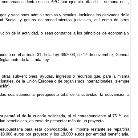
n enmarcadas dentro en un PPC (por ejemplo: día de..., semana de...,
rgos y sanciones administrativas y penales, incluidos los derivados de la
d Social; y gastos de procedimientos judiciales, así como de otros
cución de la actividad, o sean contrarios a los principios de economía y
spuesto en el artículo 31 de la Ley 38/2003, de 17 de noviembre, General
Reglamento de la citada Ley.
 otras subvenciones, ayudas, ingresos o recursos que, para la misma
acionales, de la Unión Europea o de organismos internacionales, siempre
ción).
as sea superior al presupuesto total de la actividad, la subvención a
perará el de la cuantía solicitada, ni el correspondiente al 75 % del
idad beneficiaria, en caso de presentar más de un proyecto.
supuestaria para esta convocatoria, el importe restante se repartiría
10.000 euros por proyecto y los 18.000 euros por entidad beneficiaria,