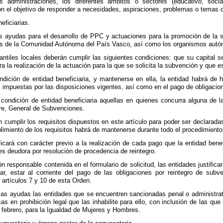
 administraciones, los diferentes ámbitos o sectores (educativo, social
on el objetivo de responder a necesidades, aspiraciones, problemas o temas d
eficiarias.
s ayudas para el desarrollo de PPC y actuaciones para la promoción de la
es de la Comunidad Autónoma del País Vasco, así como los organismos autón
tiles locales deberán cumplir las siguientes condiciones: que su capital se
a la realización de la actuación para la que se solicita la subvención y que es
dición de entidad beneficiaria, y mantenerse en ella, la entidad habrá de ha
l impuestas por las disposiciones vigentes, así como en el pago de obligacio
condición de entidad beneficiaria aquellas en quienes concurra alguna de l
re, General de Subvenciones.
 cumplir los requisitos dispuestos en este artículo para poder ser declaradas
imiento de los requisitos habrá de mantenerse durante todo el procedimiento,
icará con carácter previo a la realización de cada pago que la entidad benefi
es deudora por resolución de procedencia de reintegro.
n responsable contenida en el formulario de solicitud, las entidades justific
ular, estar al corriente del pago de las obligaciones por reintegro de subv
s artículos 7 y 10 de esta Orden.
las ayudas las entidades que se encuentren sancionadas penal o administrat
as en prohibición legal que las inhabilite para ello, con inclusión de las qu
 febrero, para la Igualdad de Mujeres y Hombres.