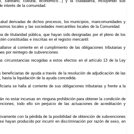
, sanitario, cultural, económico...) y la ciudadanía, incluyendo sus
e interés de la comunidad.
 salud derivadas de dichos procesos, los municipios, mancomunidades y
omos locales y las sociedades mercantiles locales de la Comunidad.
a de titularidad pública, que hayan sido designadas por el pleno de los
tén constituidas e inscritas en el registro mercantil.
llarse al corriente en el cumplimiento de las obligaciones tributarias y
nes por reintegro de subvenciones.
as circunstancias recogidas a estos efectos en el artículo 13 de la Ley
 beneficiarias de ayuda a través de la resolución de adjudicación de las
 hasta la liquidación de la ayuda concedida.
ciaria se halla al corriente de sus obligaciones tributarias y frente a la
arán no estar incursas en ninguna prohibición para obtener la condición de
enciones, todo ello sin perjuicio de las actuaciones de acreditación y
ivamente con la pérdida de la posibilidad de obtención de subvenciones
e se hayan producido por incurrir en discriminación por razón de sexo, en