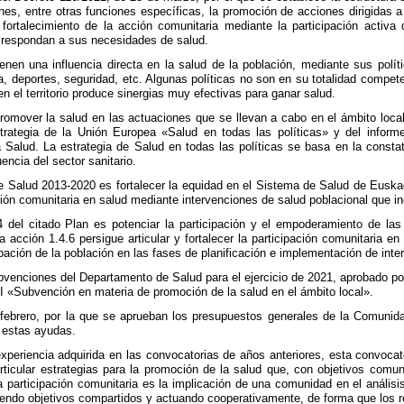
nes, entre otras funciones específicas, la promoción de acciones dirigidas 
 fortalecimiento de la acción comunitaria mediante la participación acti
 respondan a sus necesidades de salud.
nen una influencia directa en la salud de la población, mediante sus polít
a, deportes, seguridad, etc. Algunas políticas no son en su totalidad compete
en el territorio produce sinergias muy efectivas para ganar salud.
romover la salud en las actuaciones que se llevan a cabo en el ámbito local y
rategia de la Unión Europea «Salud en todas las políticas» y del inform
 Salud. La estrategia de Salud en todas las políticas se basa en la consta
uencia del sector sanitario.
de Salud 2013-2020 es fortalecer la equidad en el Sistema de Salud de Euskad
ción comunitaria en salud mediante intervenciones de salud poblacional que in
4 del citado Plan es potenciar la participación y el empoderamiento de las
La acción 1.4.6 persigue articular y fortalecer la participación comunitaria
ación de la población en las fases de planificación e implementación de inte
ubvenciones del Departamento de Salud para el ejercicio de 2021, aprobado p
 I «Subvención en materia de promoción de la salud en el ámbito local».
febrero, por la que se aprueban los presupuestos generales de la Comunida
a estas ayudas.
experiencia adquirida en las convocatorias de años anteriores, esta convocat
ticular estrategias para la promoción de la salud que, con objetivos comu
a participación comunitaria es la implicación de una comunidad en el análi
endo objetivos compartidos y actuando cooperativamente, de forma que los 