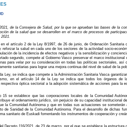
NES
UD
21, de la Consejera de Salud, por la que se aprueban las bases de la conv
oción de la salud que se desarrollen en el marco de procesos de participa
o 2021.
 en el artículo 2 de la Ley 8/1997, de 26 de junio, de Ordenación Sanitari
 reforzar la salud en cada uno de los sectores de la actividad socio-económi
anulación de la incidencia de efectos negativos y la sensibilización y concien
artado segundo, compete al Gobierno Vasco preservar el marco institucional 
as para velar por su consideración en todas las políticas sectoriales, así 
mente sanitarias para lograr una mejora continua del nivel de salud de la pob
tada Ley, se indica que compete a la Administración Sanitaria Vasca garantiza
smo, en el artículo 14 de la Ley se indica que todos los órganos de l
espectiva óptica sectorial a la adopción sistemática de acciones para la ed
ulo 15 se establece que las corporaciones locales de la Comunidad Autón
atribuye el ordenamiento jurídico, sin perjuicio de su capacidad instituciona
gue la Comunidad Autónoma y que en todas sus actuaciones se someterán a l
to de Sanidad de la Comunidad Autónoma. Para el desarrollo de dichas func
ema sanitario de Euskadi fomentando los instrumentos de cooperación y creán
del Decreto 116/2021, de 23 de marzo, por el que se establece la estructura 