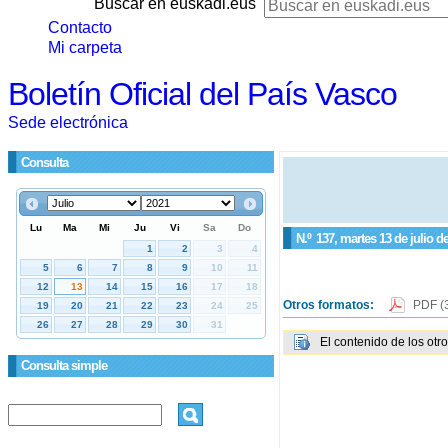
Buscar en euskadi.eus
Contacto
Mi carpeta
Boletín Oficial del País Vasco
Sede electrónica
Consulta
N.º
137
, martes 13 de julio d
Otros formatos:
PDF
(
El contenido de los otr
Consulta simple