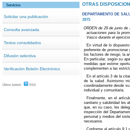
OTRAS DISPOSICIO
Servicios
DEPARTAMENTO DE SAL
Solicitar una publicación
3975
ORDEN de 29 de junio de 20
Consulta avanzada
actuaciones para la prom
Vasco durante el ejercici
Textos consolidados
En virtud de lo dispuesto
preferente de promocionar y
los factores de riesgo, la 
Difusión selectiva
En particular, según su ap
medidas que estime oportun
complementen a las estricta
Verificación Boletín Electrónico
En el artículo 3 de la ci
de la salud. Asimismo mi
Último boletín
RSS
coordinadamente desde su r
individual y comunitaria.
Finalmente, en el artíc
sanitario y salubridad les 
que, en su caso, les dele
inspección del Departamen
personal y medios del sist
necesarios.
Conforme al artículo 9.1 