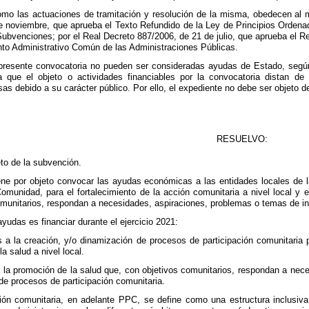
omo las actuaciones de tramitación y resolución de la misma, obedecen al 
de noviembre, que aprueba el Texto Refundido de la Ley de Principios Ordena
ubvenciones; por el Real Decreto 887/2006, de 21 de julio, que aprueba el R
nto Administrativo Común de las Administraciones Públicas.
presente convocatoria no pueden ser consideradas ayudas de Estado, según 
 que el objeto o actividades financiables por la convocatoria distan de
as debido a su carácter público. Por ello, el expediente no debe ser objeto d
RESUELVO:
eto de la subvención.
iene por objeto convocar las ayudas económicas a las entidades locales d
Comunidad, para el fortalecimiento de la acción comunitaria a nivel local y 
omunitarios, respondan a necesidades, aspiraciones, problemas o temas de in
ayudas es financiar durante el ejercicio 2021:
 a la creación, y/o dinamización de procesos de participación comunitaria pa
la salud a nivel local.
a la promoción de la salud que, con objetivos comunitarios, respondan a ne
de procesos de participación comunitaria.
ión comunitaria, en adelante PPC, se define como una estructura inclusiva 