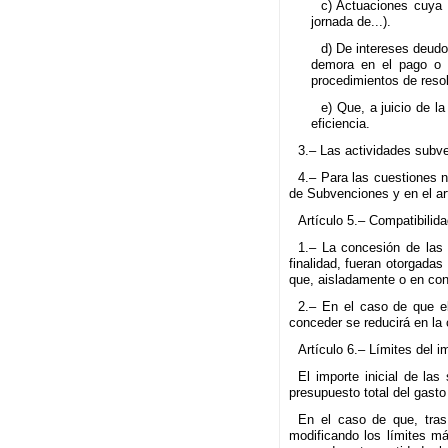
c) Actuaciones cuya 
jornada de...).
d) De intereses deudo
demora en el pago o d
procedimientos de resol
e) Que, a juicio de l
eficiencia.
3.– Las actividades subv
4.– Para las cuestiones n
de Subvenciones y en el art
Artículo 5.– Compatibilid
1.– La concesión de las
finalidad, fueran otorgada
que, aisladamente o en conc
2.– En el caso de que el
conceder se reducirá en la 
Artículo 6.– Límites del 
El importe inicial de la
presupuesto total del gasto
En el caso de que, tras 
modificando los límites má