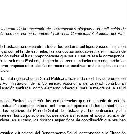
ocatoria de la concesión de subvenciones dirigidas a la realización de
ción comunitaria en el ámbito local de la Comunidad Autónoma del País
a de Euskadi, corresponde a todos los poderes públicos vascos la misión
ca, con el fin de estimular, las conductas saludables, la eliminación de
ciación sobre el lugar preponderante que por su naturaleza le corresponde.
de la salud en Euskadi, dirigiendo las recomendaciones o adoptando las
como propiciando el diseño de acciones positivas multidisciplinares que
lación.
r la tutela general de la Salud Pública a través de medidas de promoción
a Administración de la Comunidad Autónoma de Euskadi contribuirán
ucación sanitaria, como elemento primordial para la mejora de la salud
oma de Euskadi ejercerán las competencias que en materia de control
l de actuación complementaria, así como del ejercicio de las competencias
os objetivos del Plan de Salud de Euskadi y a la coordinación y alta
iones, las corporaciones locales deberán recabar el apoyo técnico del
dose, en su caso, los órganos específicos de coordinación que resulten
orgánica y funcional del Departamento Salud, corresponde a la Dirección