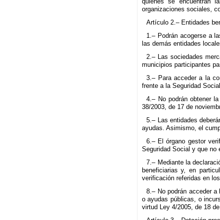
quienes se encuentran las
organizaciones sociales, c
Artículo 2.– Entidades ben
1.– Podrán acogerse a la
las demás entidades local
2.– Las sociedades mercan
municipios participantes par
3.– Para acceder a la con
frente a la Seguridad Socia
4.– No podrán obtener la 
38/2003, de 17 de noviemb
5.– Las entidades deberán
ayudas. Asimismo, el cumpl
6.– El órgano gestor verif
Seguridad Social y que no 
7.– Mediante la declaració
beneficiarias y, en partic
verificación referidas en lo
8.– No podrán acceder a 
o ayudas públicas, o incurs
virtud Ley 4/2005, de 18 de