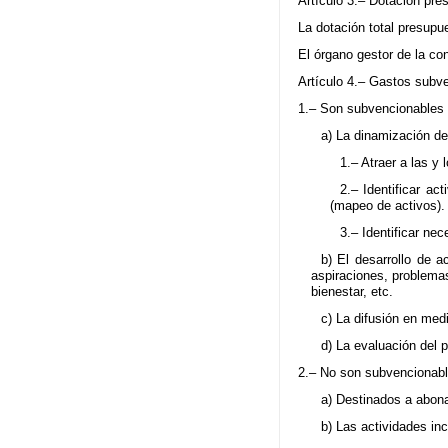
Artículo 3.– Dotación pre
La dotación total presupu
El órgano gestor de la co
Artículo 4.– Gastos subv
1.– Son subvencionables 
a) La dinamización d
1.– Atraer a las y
2.– Identificar a
(mapeo de activos).
3.– Identificar ne
b) El desarrollo de 
aspiraciones, problemas
bienestar, etc.
c) La difusión en med
d) La evaluación del 
2.– No son subvencionabl
a) Destinados a abona
b) Las actividades in