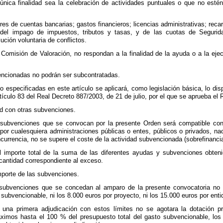
única finalidad sea la celebración de actividades puntuales o que no esté
res de cuentas bancarias; gastos financieros; licencias administrativas; reca
el impago de impuestos, tributos y tasas, y de las cuotas de Segurida
ución voluntaria de conflictos.
a Comisión de Valoración, no respondan a la finalidad de la ayuda o a la eje
encionadas no podrán ser subcontratadas.
o especificadas en este artículo se aplicará, como legislación básica, lo di
ículo 83 del Real Decreto 887/2003, de 21 de julio, por el que se aprueba el 
ad con otras subvenciones.
 subvenciones que se convocan por la presente Orden será compatible con
s por cualesquiera administraciones públicas o entes, públicos o privados, n
urrencia, no se supere el coste de la actividad subvencionada (sobrefinancia
 importe total de la suma de las diferentes ayudas y subvenciones obtenid
cantidad correspondiente al exceso.
importe de las subvenciones.
s subvenciones que se concedan al amparo de la presente convocatoria no su
 subvencionable, ni los 8.000 euros por proyecto, ni los 15.000 euros por ent
una primera adjudicación con estos límites no se agotara la dotación pre
ximos hasta el 100 % del presupuesto total del gasto subvencionable, los 