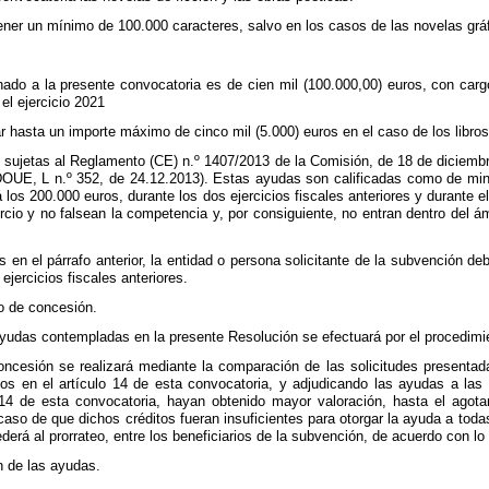
 tener un mínimo de 100.000 caracteres, salvo en los casos de las novelas grá
inado a la presente convocatoria es de cien mil (100.000,00) euros, con ca
l ejercicio 2021
 hasta un importe máximo de cinco mil (5.000) euros en el caso de los libros
sujetas al Reglamento (CE) n.º 1407/2013 de la Comisión, de 18 de diciembre 
OUE, L n.º 352, de 24.12.2013). Estas ayudas son calificadas como de mini
 los 200.000 euros, durante los dos ejercicios fiscales anteriores y durante el
cio y no falsean la competencia y, por consiguiente, no entran dentro del á
s en el párrafo anterior, la entidad o persona solicitante de la subvención de
 ejercicios fiscales anteriores.
o de concesión.
ayudas contempladas en la presente Resolución se efectuará por el procedimi
oncesión se realizará mediante la comparación de las solicitudes presentad
jados en el artículo 14 de esta convocatoria, y adjudicando las ayudas a l
o 14 de esta convocatoria, hayan obtenido mayor valoración, hasta el agot
caso de que dichos créditos fueran insuficientes para otorgar la ayuda a tod
erá al prorrateo, entre los beneficiarios de la subvención, de acuerdo con lo 
ón de las ayudas.