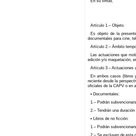
En su virtud,
Artículo 1.– Objeto.
Es objeto de la present
documentales para cine, te
Artículo 2.– Ámbito tempo
Las actuaciones que motiv
edición y/o maquetación, en
Artículo 3.– Actuaciones 
En ambos casos (libros y
reciente desde la perspect
oficiales de la CAPV o en 
• Documentales:
1.– Podrán subvencionars
2.– Tendrán una duración
• Libros de no ficción:
1.– Podrán subvencionars
2.– Se excluyen de esta c