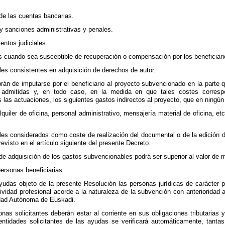
de las cuentas bancarias.
 y sanciones administrativas y penales.
entos judiciales.
s cuando sea susceptible de recuperación o compensación por los beneficiari
bles consistentes en adquisición de derechos de autor.
brán de imputarse por el beneficiario al proyecto subvencionado en la part
e admitidas y, en todo caso, en la medida en que tales costes corresp
las actuaciones, los siguientes gastos indirectos al proyecto, que en ningún 
lquiler de oficina, personal administrativo, mensajería material de oficina, 
es considerados como coste de realización del documental o de la edición de
evisto en el artículo siguiente del presente Decreto.
de adquisición de los gastos subvencionables podrá ser superior al valor de 
personas beneficiarias.
ayudas objeto de la presente Resolución las personas jurídicas de carácter p
tividad profesional acorde a la naturaleza de la subvención con anterioridad
dad Autónoma de Euskadi.
nas solicitantes deberán estar al corriente en sus obligaciones tributarias 
 entidades solicitantes de las ayudas se verificará automáticamente, tant