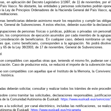
as, en aplicación del Decreto Legislativo 1/1997, de 11 de noviembre, por e
 País Vasco. No obstante, las entidades y personas solicitantes podrán opon
e la Ley de Principios Ordenadores de la Hacienda General del País Vasco, a
reditaciones.
nas beneficiarias deberán asimismo reunir los requisitos y cumplir las obliga
, General de Subvenciones. A estos efectos, deberán suscribir la declaración
rupaciones de personas físicas o jurídicas, públicas o privadas sin persona
ión, los compromisos de ejecución asumidos por cada miembro de la agrupaci
consideración de beneficiarios. En cualquier caso, deberá nombrarse un re
nes que, como beneficiario, corresponden a la agrupación. No podrá disolve
39 y 65 de la Ley 38/2003, de 17 de noviembre, General de Subvenciones.
d.
n compatibles con aquellas otras que, teniendo el mismo fin, pudieran ser ot
nciación. Caso de producirse esta, se reducirá el importe de la subvención h
o son compatibles con aquellas que el Instituto de la Memoria, la Conviven
histórica.
.
das deberán solicitar, consultar y realizar todos los trámites de este procedi
sobre como tramitar las solicitudes, declaraciones responsables, justificaci
ica de la Comunidad Autónoma de Euskadi:
https://www.euskadi.eus/servicios
es a la solicitud, por canal electrónico, incluidas las notificaciones, se real
Autónoma de Euskadi:
https://www.euskadi.eus/micarpeta