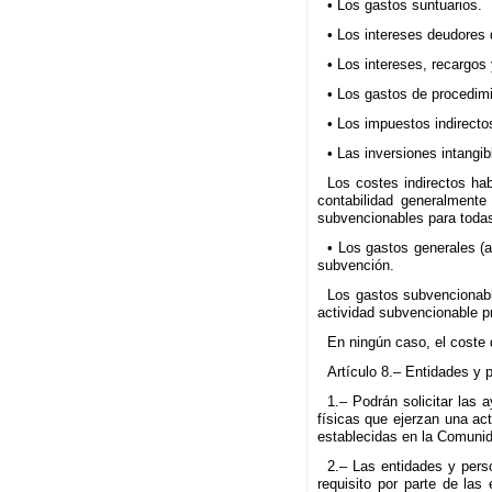
• Los gastos suntuarios.
• Los intereses deudores 
• Los intereses, recargos
• Los gastos de procedimi
• Los impuestos indirecto
• Las inversiones intangi
Los costes indirectos ha
contabilidad generalment
subvencionables para todas 
• Los gastos generales (a
subvención.
Los gastos subvencionabl
actividad subvencionable pr
En ningún caso, el coste 
Artículo 8.– Entidades y 
1.– Podrán solicitar las 
físicas que ejerzan una ac
establecidas en la Comuni
2.– Las entidades y perso
requisito por parte de las