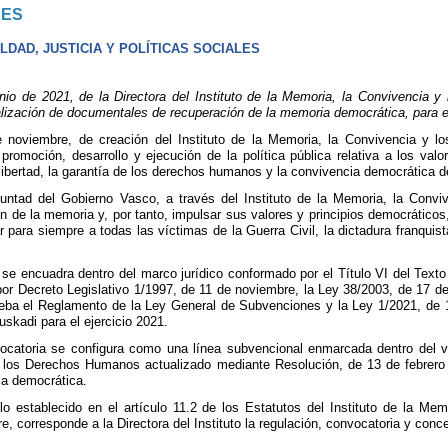
NES
DAD, JUSTICIA Y POLÍTICAS SOCIALES
 de 2021, de la Directora del Instituto de la Memoria, la Convivencia 
ealización de documentales de recuperación de la memoria democrática, para e
 noviembre, de creación del Instituto de la Memoria, la Convivencia y lo
 promoción, desarrollo y ejecución de la política pública relativa a los val
libertad, la garantía de los derechos humanos y la convivencia democrática d
untad del Gobierno Vasco, a través del Instituto de la Memoria, la Convi
 de la memoria y, por tanto, impulsar sus valores y principios democráticos,
ar para siempre a todas las víctimas de la Guerra Civil, la dictadura franquist
 se encuadra dentro del marco jurídico conformado por el Título VI del Text
or Decreto Legislativo 1/1997, de 11 de noviembre, la Ley 38/2003, de 17 
rueba el Reglamento de la Ley General de Subvenciones y la Ley 1/2021, de 
kadi para el ejercicio 2021.
vocatoria se configura como una línea subvencional enmarcada dentro del v
los Derechos Humanos actualizado mediante Resolución, de 13 de febrero de
ia democrática.
o establecido en el artículo 11.2 de los Estatutos del Instituto de la M
, corresponde a la Directora del Instituto la regulación, convocatoria y con