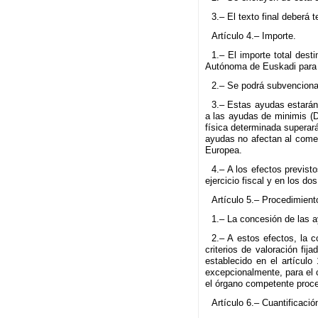
3.– El texto final deberá
Artículo 4.– Importe.
1.– El importe total dest
Autónoma de Euskadi para e
2.– Se podrá subvencionar
3.– Estas ayudas estarán 
a las ayudas de minimis (D
física determinada superará
ayudas no afectan al comer
Europea.
4.– A los efectos previsto
ejercicio fiscal y en los dos
Artículo 5.– Procedimient
1.– La concesión de las 
2.– A estos efectos, la c
criterios de valoración fi
establecido en el artícul
excepcionalmente, para el 
el órgano competente proced
Artículo 6.– Cuantificaci