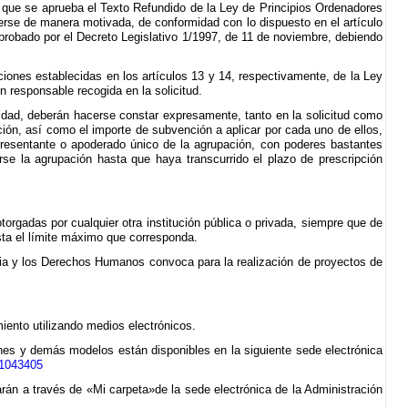
l que se aprueba el Texto Refundido de la Ley de Principios Ordenadores
erse de manera motivada, de conformidad con lo dispuesto en el artículo
probado por el Decreto Legislativo 1/1997, de 11 de noviembre, debiendo
ciones establecidas en los artículos 13 y 14, respectivamente, de la Ley
 responsable recogida en la solicitud.
lidad, deberán hacerse constar expresamente, tanto en la solicitud como
ón, así como el importe de subvención a aplicar por cada uno de ellos,
presentante o apoderado único de la agrupación, con poderes bastantes
rse la agrupación hasta que haya transcurrido el plazo de prescripción
orgadas por cualquier otra institución pública o privada, siempre que de
asta el límite máximo que corresponda.
cia y los Derechos Humanos convoca para la realización de proyectos de
miento utilizando medios electrónicos.
ones y demás modelos están disponibles en la siguiente sede electrónica
/1043405
izarán a través de «Mi carpeta»de la sede electrónica de la Administración