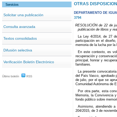
OTRAS DISPOSICIO
Servicios
DEPARTAMENTO DE IGUAL
Solicitar una publicación
3794
RESOLUCIÓN de 22 de junio
Consulta avanzada
publicación de libros y r
La Ley 4/2014, de 27 de
Textos consolidados
participación en el diseño,
memoria de la lucha por la 
Difusión selectiva
En este contexto, es vol
recuperación y conservación
principal, honrar y recuper
Verificación Boletín Electrónico
familiares.
La presente convocatoria
del País Vasco, aprobado p
Último boletín
RSS
de julio, por el que se ap
Comunidad Autónoma de Eus
Por otra parte, esta con
Memoria, la Convivencia y 
fondo público sobre memor
Asimismo, atendiendo a l
204/2015, de 3 de noviembre