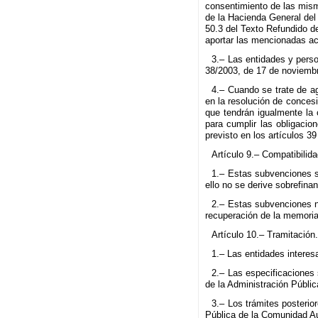
consentimiento de las mism
de la Hacienda General del
50.3 del Texto Refundido d
aportar las mencionadas ac
3.– Las entidades y perso
38/2003, de 17 de noviembre
4.– Cuando se trate de ag
en la resolución de conces
que tendrán igualmente la 
para cumplir las obligacio
previsto en los artículos 
Artículo 9.– Compatibilida
1.– Estas subvenciones so
ello no se derive sobrefina
2.– Estas subvenciones n
recuperación de la memoria 
Artículo 10.– Tramitación
1.– Las entidades interesa
2.– Las especificaciones 
de la Administración Públ
3.– Los trámites posterior
Pública de la Comunidad 