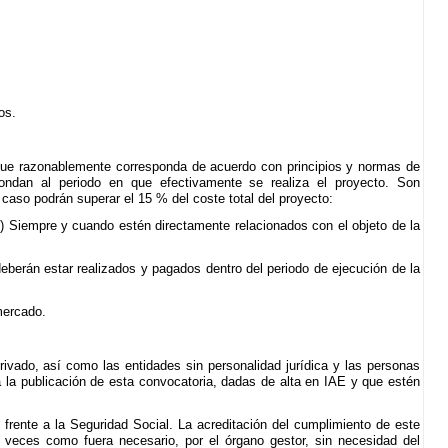
os.
e que razonablemente corresponda de acuerdo con principios y normas de
ondan al periodo en que efectivamente se realiza el proyecto. Son
caso podrán superar el 15 % del coste total del proyecto:
etc) Siempre y cuando estén directamente relacionados con el objeto de la
berán estar realizados y pagados dentro del periodo de ejecución de la
mercado.
rivado, así como las entidades sin personalidad jurídica y las personas
 a la publicación de esta convocatoria, dadas de alta en IAE y que estén
y frente a la Seguridad Social. La acreditación del cumplimiento de este
as veces como fuera necesario, por el órgano gestor, sin necesidad del