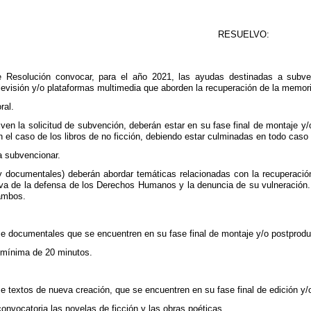
RESUELVO:
e Resolución convocar, para el año 2021, las ayudas destinadas a subvenc
levisión y/o plataformas multimedia que aborden la recuperación de la memori
ral.
en la solicitud de subvención, deberán estar en su fase final de montaje y/
 el caso de los libros de no ficción, debiendo estar culminadas en todo caso
a subvencionar.
 documentales) deberán abordar temáticas relacionadas con la recuperación 
iva de la defensa de los Derechos Humanos y la denuncia de su vulneración
ambos.
e documentales que se encuentren en su fase final de montaje y/o postprodu
 mínima de 20 minutos.
e textos de nueva creación, que se encuentren en su fase final de edición y
onvocatoria las novelas de ficción y las obras poéticas.