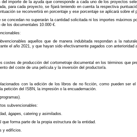
 del importe de la ayuda que corresponde a cada uno de los proyectos selec
da, para cada proyecto, se fijará teniendo en cuenta la respectiva puntuación
untuación se reconvertirá en porcentaje y ese porcentaje se aplicará sobre el
se concedan no superarán la cantidad solicitada ni los importes máximos por p
o de los documentales 10.000 €.
encionables:
bvencionables aquellos que de manera indubitada respondan a la naturalez
ante el año 2021, y que hayan sido efectivamente pagados con anterioridad a la
s costes de producción del cortometraje documental en los términos que pre
ento del coste de una película y la inversión del productor/a.
lacionados con la edición de los libros de no ficción, como pueden ser el d
 la petición del ISBN, la impresión o la encuadernación.
 programas).
tos subvencionables:
ad, ágapes, catering y asimilados.
 que forma parte de la propia estructura de la entidad.
s y edificios.