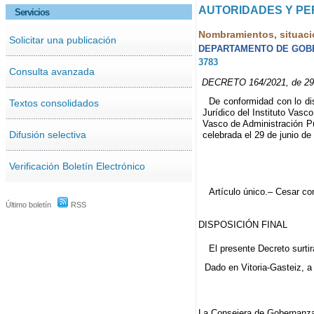
AUTORIDADES Y P
Servicios
Nombramientos, situaci
Solicitar una publicación
DEPARTAMENTO DE GOB
3783
Consulta avanzada
DECRETO 164/2021, de 29 de
De conformidad con lo dis
Textos consolidados
Jurídico del Instituto Vasc
Vasco de Administración Pú
Difusión selectiva
celebrada el 29 de junio de
Verificación Boletín Electrónico
Artículo único.– Cesar co
Último boletín
RSS
DISPOSICIÓN FINAL
El presente Decreto surti
Dado en Vitoria-Gasteiz, a
La Consejera de Gobernanza