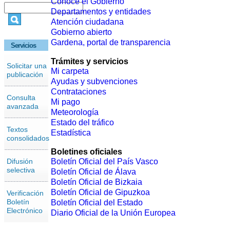
Conoce el Gobierno
Departamentos y entidades
Atención ciudadana
Gobierno abierto
Gardena, portal de transparencia
Servicios
Trámites y servicios
Solicitar una
Mi carpeta
publicación
Ayudas y subvenciones
Contrataciones
Consulta
Mi pago
avanzada
Meteorología
Estado del tráfico
Textos
Estadística
consolidados
Boletines oficiales
Difusión
Boletín Oficial del País Vasco
selectiva
Boletín Oficial de Álava
Boletín Oficial de Bizkaia
Boletín Oficial de Gipuzkoa
Verificación
Boletín
Boletín Oficial del Estado
Electrónico
Diario Oficial de la Unión Europea