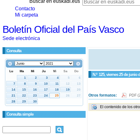
Buscar en euskadi.eus
Contacto
Mi carpeta
Boletín Oficial del País Vasco
Sede electrónica
Consulta
N.º
125
, viernes 25 de junio 
Otros formatos:
PDF
(
El contenido de los otr
Consulta simple