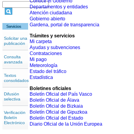
Conoce el Gobierno
Departamentos y entidades
Atención ciudadana
Gobierno abierto
Gardena, portal de transparencia
Servicios
Trámites y servicios
Solicitar una
Mi carpeta
publicación
Ayudas y subvenciones
Contrataciones
Consulta
Mi pago
avanzada
Meteorología
Estado del tráfico
Textos
Estadística
consolidados
Boletines oficiales
Difusión
Boletín Oficial del País Vasco
selectiva
Boletín Oficial de Álava
Boletín Oficial de Bizkaia
Boletín Oficial de Gipuzkoa
Verificación
Boletín
Boletín Oficial del Estado
Electrónico
Diario Oficial de la Unión Europea