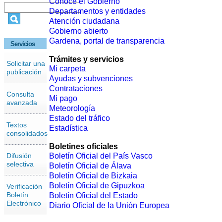
Conoce el Gobierno
Departamentos y entidades
Atención ciudadana
Gobierno abierto
Gardena, portal de transparencia
Servicios
Trámites y servicios
Solicitar una
Mi carpeta
publicación
Ayudas y subvenciones
Contrataciones
Consulta
Mi pago
avanzada
Meteorología
Estado del tráfico
Textos
Estadística
consolidados
Boletines oficiales
Difusión
Boletín Oficial del País Vasco
selectiva
Boletín Oficial de Álava
Boletín Oficial de Bizkaia
Boletín Oficial de Gipuzkoa
Verificación
Boletín
Boletín Oficial del Estado
Electrónico
Diario Oficial de la Unión Europea