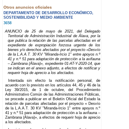
Otros anuncios oficiales
DEPARTAMENTO DE DESARROLLO ECONÓMICO,
SOSTENIBILIDAD Y MEDIO AMBIENTE
3658
ANUNCIO de 25 de mayo de 2021, del Delegado
Territorial de Administración Industrial de Álava, por la
que publica la relación de las parcelas afectadas en el
expediente de expropiación forzosa urgente de los
bienes y/o derechos afectados por el proyecto «Desvío
de la L.A.A.T. 30 KV "Miranda-Ircio 1" entre apoyos n.º
41 y n.º 51 para adaptación de protección a la avifauna
– Zambrana (Álava)», expediente 01-AT-Y-2020-14, que
se indican en el anexo adjunto, a efectos de notificar y
requerir hoja de aprecio a los afectados.
Intentada sin efecto la notificación personal, de
acuerdo con lo previsto en los artículos 44, 45 y 46 de la
Ley 39/2015, de 1 de octubre, del Procedimiento
Administrativo Común de las Administraciones Públicas,
se procede a publicar en el Boletín Oficial del Estado la
relación de parcelas afectadas por el proyecto « Desvío
de la L.A.A.T. 30 KV "Miranda-Ircio 1" entre apoyos n.º
41 y n.º 51 para adaptación de protección a la avifauna –
Zambrana (Álava)», a efectos de requerir hoja de aprecio
a los afectados.