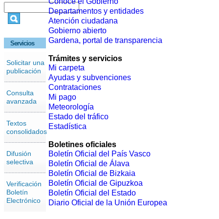
Conoce el Gobierno
Departamentos y entidades
Atención ciudadana
Gobierno abierto
Gardena, portal de transparencia
Servicios
Trámites y servicios
Solicitar una
Mi carpeta
publicación
Ayudas y subvenciones
Contrataciones
Consulta
Mi pago
avanzada
Meteorología
Estado del tráfico
Textos
Estadística
consolidados
Boletines oficiales
Difusión
Boletín Oficial del País Vasco
selectiva
Boletín Oficial de Álava
Boletín Oficial de Bizkaia
Boletín Oficial de Gipuzkoa
Verificación
Boletín
Boletín Oficial del Estado
Electrónico
Diario Oficial de la Unión Europea