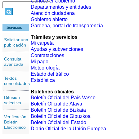
Conoce el Gobierno
Departamentos y entidades
Atención ciudadana
Gobierno abierto
Gardena, portal de transparencia
Servicios
Trámites y servicios
Solicitar una
Mi carpeta
publicación
Ayudas y subvenciones
Contrataciones
Consulta
Mi pago
avanzada
Meteorología
Estado del tráfico
Textos
Estadística
consolidados
Boletines oficiales
Difusión
Boletín Oficial del País Vasco
selectiva
Boletín Oficial de Álava
Boletín Oficial de Bizkaia
Boletín Oficial de Gipuzkoa
Verificación
Boletín
Boletín Oficial del Estado
Electrónico
Diario Oficial de la Unión Europea