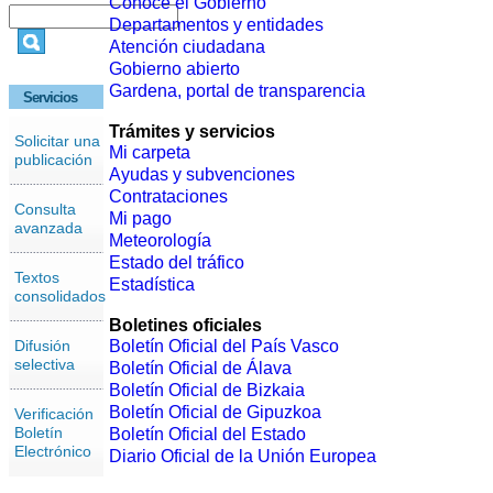
Conoce el Gobierno
Departamentos y entidades
Atención ciudadana
Gobierno abierto
Gardena, portal de transparencia
Servicios
Trámites y servicios
Solicitar una
Mi carpeta
publicación
Ayudas y subvenciones
Contrataciones
Consulta
Mi pago
avanzada
Meteorología
Estado del tráfico
Textos
Estadística
consolidados
Boletines oficiales
Difusión
Boletín Oficial del País Vasco
selectiva
Boletín Oficial de Álava
Boletín Oficial de Bizkaia
Boletín Oficial de Gipuzkoa
Verificación
Boletín
Boletín Oficial del Estado
Electrónico
Diario Oficial de la Unión Europea